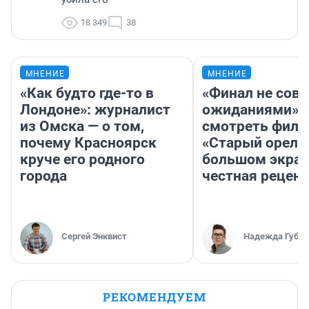
18 349
38
МНЕНИЕ
МНЕНИЕ
«Как будто где-то в
«Финал не совп
Лондоне»: журналист
ожиданиями»: 
из Омска — о том,
смотреть фил
почему Красноярск
«Старый орел» 
круче его родного
большом экран
города
честная рецен
Сергей Энквист
Надежда Губар
РЕКОМЕНДУЕМ