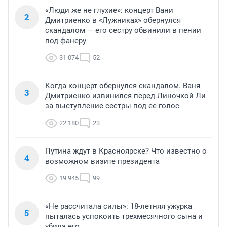
«Люди же не глухие»: концерт Вани
2
Дмитриенко в «Лужниках» обернулся
скандалом — его сестру обвинили в пении
под фанеру
31 074
52
Когда концерт обернулся скандалом. Ваня
3
Дмитриенко извинился перед Линочкой Ли
за выступление сестры под ее голос
22 180
23
Путина ждут в Красноярске? Что известно о
4
возможном визите президента
19 945
99
«Не рассчитала силы»: 18-летняя ужурка
5
пыталась успокоить трехмесячного сына и
убила его