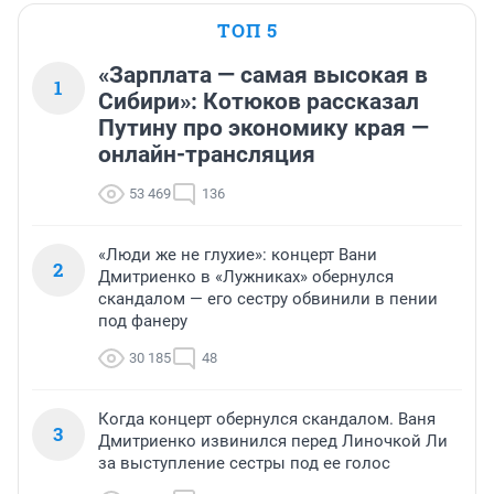
ТОП 5
«Зарплата — самая высокая в
1
Сибири»: Котюков рассказал
Путину про экономику края —
онлайн-трансляция
53 469
136
«Люди же не глухие»: концерт Вани
2
Дмитриенко в «Лужниках» обернулся
скандалом — его сестру обвинили в пении
под фанеру
30 185
48
Когда концерт обернулся скандалом. Ваня
3
Дмитриенко извинился перед Линочкой Ли
за выступление сестры под ее голос