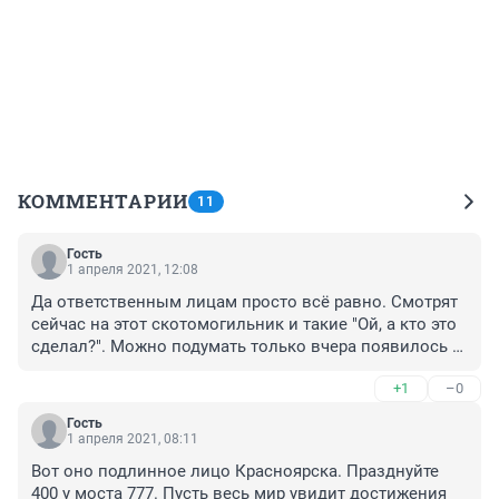
КОММЕНТАРИИ
11
Гость
1 апреля 2021, 12:08
Да ответственным лицам просто всё равно. Смотрят 
сейчас на этот скотомогильник и такие "Ой, а кто это 
сделал?". Можно подумать только вчера появилось и 
никто не знал.

+1
–0
Вон, в Берёзовском районе просто десятки 
несанкционированных свалок, останки крупного 
Гость
рогатого скота, трупы собак и министерству экологии 
1 апреля 2021, 08:11
всё равно. Занимаются только отписками - будут 
Вот оно подлинное лицо Красноярска. Празднуйте 
поданы иски в суд на владельцев земельных 
400 у моста 777. Пусть весь мир увидит достижения 