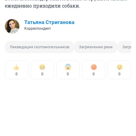
ежедневно приходили собаки.
Татьяна Стриганова
Корреспондент
Ликвидация скотомогильников
Загрязнение реки
Загряз
0
0
0
0
0