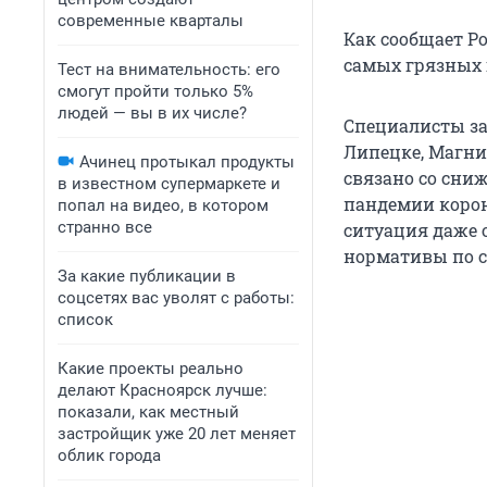
современные кварталы
Как сообщает Р
самых грязных г
Тест на внимательность: его
смогут пройти только 5%
людей — вы в их числе?
Специалисты за
Липецке, Магнит
Ачинец протыкал продукты
связано со сни
в известном супермаркете и
пандемии корон
попал на видео, в котором
странно все
ситуация даже 
нормативы по 
За какие публикации в
соцсетях вас уволят с работы:
список
Какие проекты реально
делают Красноярск лучше:
показали, как местный
застройщик уже 20 лет меняет
облик города