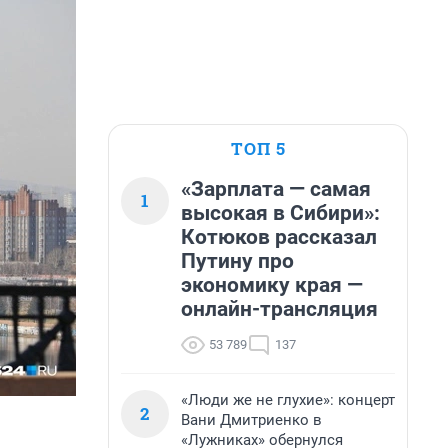
ТОП 5
«Зарплата — самая
1
высокая в Сибири»:
Котюков рассказал
Путину про
экономику края —
онлайн-трансляция
53 789
137
«Люди же не глухие»: концерт
2
Вани Дмитриенко в
«Лужниках» обернулся