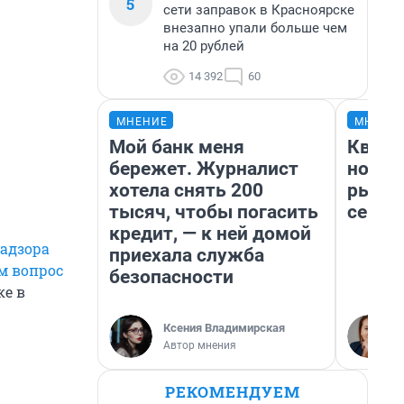
5
сети заправок в Красноярске
внезапно упали больше чем
на 20 рублей
14 392
60
МНЕНИЕ
МНЕНИ
Мой банк меня
Кварт
бережет. Журналист
но де
хотела снять 200
рынок
тысяч, чтобы погасить
сейча
кредит, — к ней домой
адзора
приехала служба
м вопрос
безопасности
ке в
Ксения Владимирская
Автор мнения
РЕКОМЕНДУЕМ