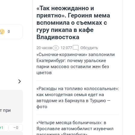
«Так неожиданно и
приятно». Героиня мема
вспомнила о съемках с
гуру пикапа в кафе
0
Владивостока
20 часов
12 077
Обсудить
«Сыночки-корзиночки» заполонили
Екатеринбург: почему уральские
парни массово оставили жен без
цветов
«Расходы на топливо колоссальные»:
как многодетная семья едет на
автодоме из Барнаула в Турцию —
фото
 при 
«Четыре месяца больничных»: в
+1
–0
Ярославле автомобилист изувечил
пассажира «Яавтобуса»