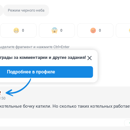
Режим черного неба
0
0
0
ыделите фрагмент и нажмите Ctrl+Enter
грады за комментарии и другие задания!
Подробнее в профиле
ИИ
9
9:50
котельные бочку катили. Но сколько таких котельных работает