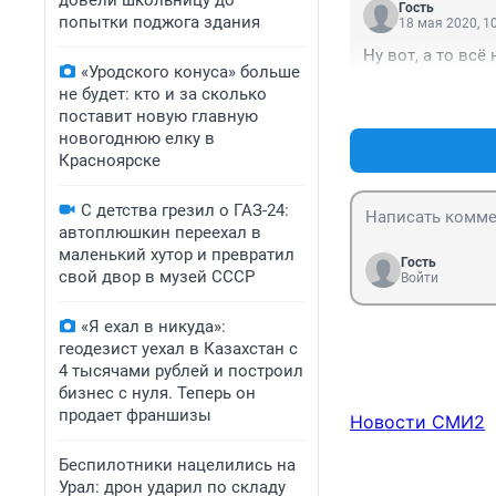
довели школьницу до
Гость
попытки поджога здания
18 мая 2020, 1
Ну вот, а то вс
«Уродского конуса» больше
не будет: кто и за сколько
поставит новую главную
новогоднюю елку в
Красноярске
С детства грезил о ГАЗ-24:
автоплюшкин переехал в
маленький хутор и превратил
Гость
свой двор в музей СССР
Войти
«Я ехал в никуда»:
геодезист уехал в Казахстан с
4 тысячами рублей и построил
бизнес с нуля. Теперь он
продает франшизы
Новости СМИ2
Беспилотники нацелились на
Урал: дрон ударил по складу