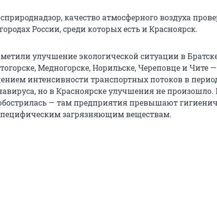
осприроднадзор, качество атмосферного воздуха прове
ородах России, среди которых есть и Красноярск.
метили улучшение экологической ситуации в Братске
огорске, Медногорске, Норильске, Череповце и Чите —
жением интенсивности транспортных потоков в перио
авируса, но в Красноярске улучшения не произошло. 
обострилась — там предприятия превышают гигиени
специфическим загрязняющим веществам.