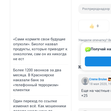
Росприроднадзор
0
«Сами кормите свои будущие
Увидели опечатку? В
опухоли». Биолог назвал
продукты, которые приводят к
Получай на
онкологии, сам он их никогда
не ест
КОММЕНТАР
Более 1200 звонков за два
месяца. В Красноярске
Creme Brulee
наказали банк за
18 мая 2020, 1
«телефонный терроризм»
клиентки
Еще на частные 
+25
Один переход по ссылке
изменил всё. Как мошенники