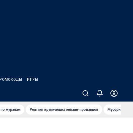
РОМОКОДЫ
ИГРЫ
т по мурaлaм
Рейтинг крупнейших онлайн-продавцов
Мусорный тех