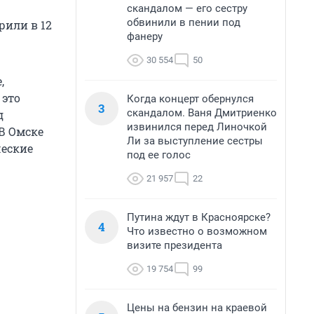
скандалом — его сестру
обвинили в пении под
рили в 12
фанеру
30 554
50
,
 это
Когда концерт обернулся
3
скандалом. Ваня Дмитриенко
д
извинился перед Линочкой
В Омске
Ли за выступление сестры
ческие
под ее голос
21 957
22
Путина ждут в Красноярске?
4
Что известно о возможном
визите президента
19 754
99
Цены на бензин на краевой