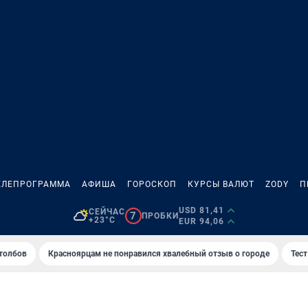
ЕЛЕПРОГРАММА
АФИША
ГОРОСКОП
КУРСЫ ВАЛЮТ
ZODY
П
USD 81,41
СЕЙЧАС
7
ПРОБКИ
+23°C
EUR 94,06
толбов
Красноярцам не понравился хвалебный отзыв о городе
Тес