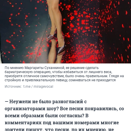
По мнению Маргариты Суханкиной, ее решение сделать
бариатрическую операцию, чтобы избавиться от лишнего веса,
приобретя отличное самочувствие, было очень правильным. Глядя на
стройную и привлекательную певицу, сомневаться не приходится
Источник: 
 t.me / miragevocal
— Неужели не было разногласий с
организаторами шоу? Все песни понравились, со
всеми образами были согласны? В
комментариях под вашими номерами многие
зрители пишут, что песни, по их мнению, не