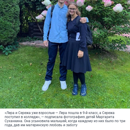
«Лера и Сережа уже взрослые — Лера пошла в 9-й класс, а Сережа
поступил в колледж», — подписала фотографию детей Маргарита
Суханкина. Она усыновила малышей, когда каждому из них было по три
года, дав им материнскую любовь и заботу