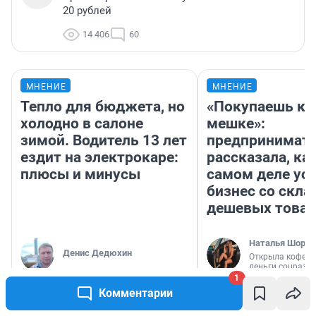
20 рублей
14 406
60
МНЕНИЕ
МНЕНИЕ
Тепло для бюджета, но
«Покупаешь ко
холодно в салоне
мешке»:
зимой. Водитель 13 лет
предпринимат
ездит на электрокаре:
рассказала, как
плюсы и минусы
самом деле ус
бизнес со скл
дешевых това
Наталья Шорох
Денис Дедюхин
Открыла кофейн
деньги соцразв
1
Комментарии
РЕКОМЕНДУЕМ