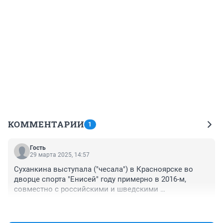
КОММЕНТАРИИ
1
Гость
29 марта 2025, 14:57
Суханкина выступала ("чесала") в Красноярске во 
дворце спорта "Енисей" году примерно в 2016-м, 
совместно с российскими и шведскими 
исполнителями. Имел честь посетить. Это же какой 
+0
–0
позорище! Голос у неё исчез "начисто (!)", платье не 
сходилось от жира, даже за цветами нагибалась с 