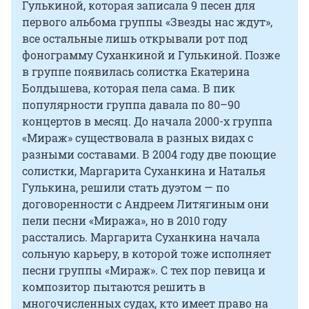
Гулькиной, которая записала 9 песен для
первого альбома группы «Звезды нас ждут»,
все остальные лишь открывали рот под
фонограмму Суханкиной и Гулькиной. Позже
в группе появилась солистка Екатерина
Болдышева, которая пела сама. В пик
популярности группа давала по 80–90
концертов в месяц. До начала 2000-х группа
«Мираж» существовала в разных видах с
разными составами. В 2004 году две поющие
солистки, Маргарита Суханкина и Наталья
Гулькина, решили стать дуэтом — по
договоренности с Андреем Литягиным они
пели песни «Миража», но в 2010 году
расстались. Маргарита Суханкина начала
сольную карьеру, в которой тоже исполняет
песни группы «Мираж». С тех пор певица и
композитор пытаются решить в
многочисленных судах, кто имеет право на