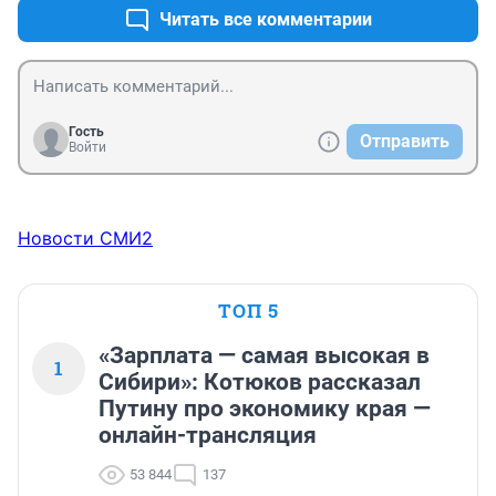
трудом из за жировых складок, зачем тогда было 
Читать все комментарии
одевать обтягивающее платье. одевай как Кадышева 
сарафан.

Хоть бы фанеру потрудились достать из более ранних 
концертов, всё было не так стрёмно. Концерт 
выручили шведы ( "Е-Туре" и вторую запамятовал).
Гость
Отправить
Войти
Новости СМИ2
ТОП 5
«Зарплата — самая высокая в
1
Сибири»: Котюков рассказал
Путину про экономику края —
онлайн-трансляция
53 844
137