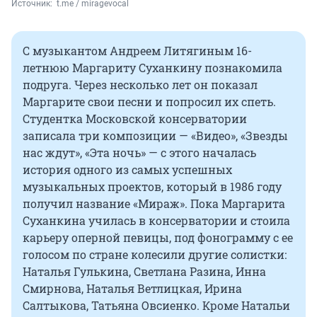
Источник: 
 t.me / miragevocal
С музыкантом Андреем Литягиным 16-
летнюю Маргариту Суханкину познакомила
подруга. Через несколько лет он показал
Маргарите свои песни и попросил их спеть.
Студентка Московской консерватории
записала три композиции — «Видео», «Звезды
нас ждут», «Эта ночь» — с этого началась
история одного из самых успешных
музыкальных проектов, который в 1986 году
получил название «Мираж». Пока Маргарита
Суханкина училась в консерватории и стоила
карьеру оперной певицы, под фонограмму с ее
голосом по стране колесили другие солистки:
Наталья Гулькина, Светлана Разина, Инна
Смирнова, Наталья Ветлицкая, Ирина
Салтыкова, Татьяна Овсиенко. Кроме Натальи