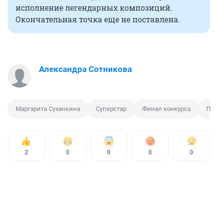
исполнение легендарных композиций.
Окончательная точка еще не поставлена.
Александра Сотникова
Маргарита Суханкина
Суперстар
Финал конкурса
Пев
2
0
0
0
0