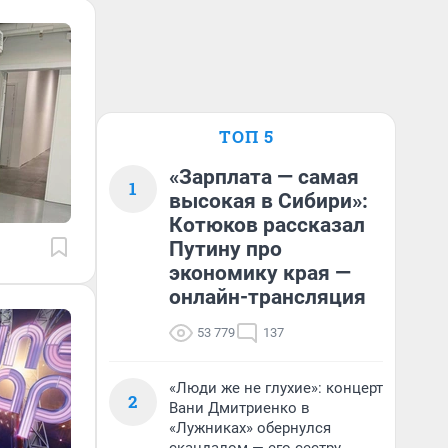
ТОП 5
«Зарплата — самая
1
высокая в Сибири»:
Котюков рассказал
Путину про
экономику края —
онлайн-трансляция
53 779
137
«Люди же не глухие»: концерт
2
Вани Дмитриенко в
«Лужниках» обернулся