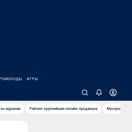
РОМОКОДЫ
ИГРЫ
т по мурaлaм
Рейтинг крупнейших онлайн-продавцов
Мусорный тех