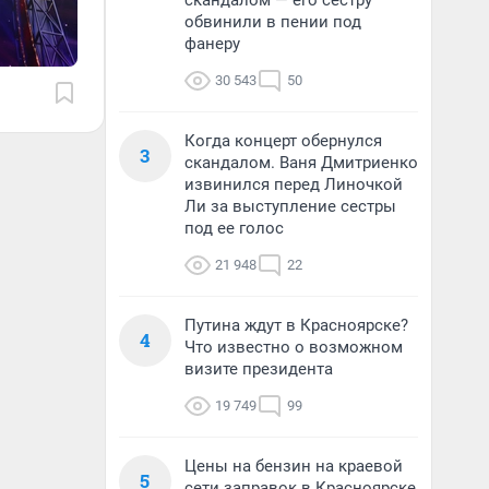
скандалом — его сестру
обвинили в пении под
фанеру
30 543
50
Когда концерт обернулся
3
скандалом. Ваня Дмитриенко
извинился перед Линочкой
Ли за выступление сестры
под ее голос
21 948
22
Путина ждут в Красноярске?
4
Что известно о возможном
визите президента
19 749
99
Цены на бензин на краевой
5
сети заправок в Красноярске