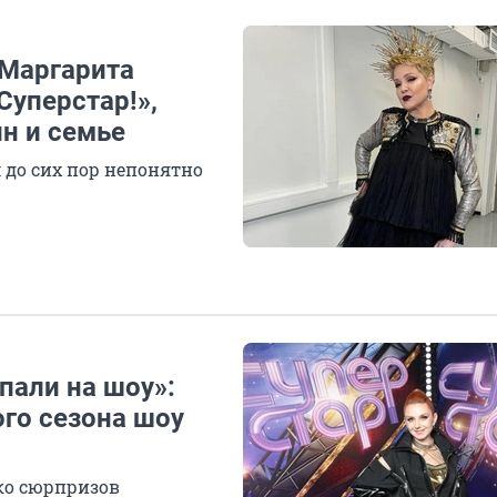
 Маргарита
Суперстар!»,
лн и семье
 до сих пор непонятно
пали на шоу»:
го сезона шоу
ко сюрпризов