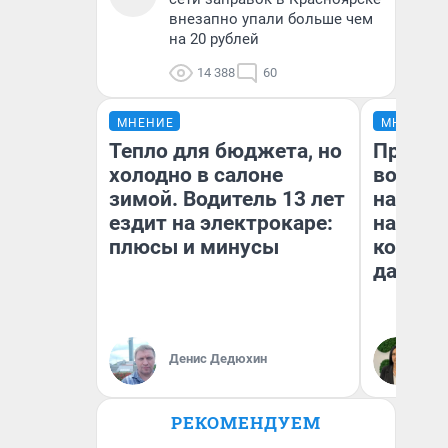
внезапно упали больше чем
на 20 рублей
14 388
60
МНЕНИЕ
МНЕНИЕ
Тепло для бюджета, но
Продаш
холодно в салоне
возьмут
зимой. Водитель 13 лет
нам го
ездит на электрокаре:
налого
плюсы и минусы
коснет
даже р
Денис Дедюхин
Ан
РЕКОМЕНДУЕМ