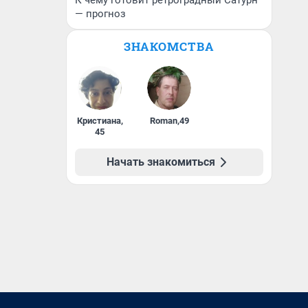
К чему готовит ретроградный Сатурн
— прогноз
ЗНАКОМСТВА
Кристиана
,
Roman
,
49
45
Начать знакомиться