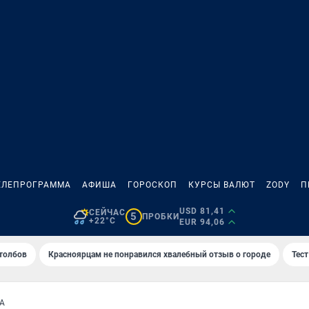
ЕЛЕПРОГРАММА
АФИША
ГОРОСКОП
КУРСЫ ВАЛЮТ
ZODY
П
USD 81,41
СЕЙЧАС
5
ПРОБКИ
+22°C
EUR 94,06
толбов
Красноярцам не понравился хвалебный отзыв о городе
Тес
А