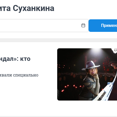
ита Суханкина
Примен
ндал»: кто
ливали специально