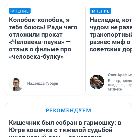
МНЕНИЕ
МНЕНИЕ
Колобок-колобок, я
Наследие, кото
тебя боюсь! Ради чего
чудом не разва
отложили прокат
транспортный 
«Человека-паука» —
разнес миф о 
отзыв о фильме про
советских доро
«человека-булку»
Олег Арефьев
Блогер, предпри
Надежда Губарь
владелец в тра
бизнесе
РЕКОМЕНДУЕМ
Кишечник был собран в гармошку: в
Югре кошечка с тяжелой судьбой