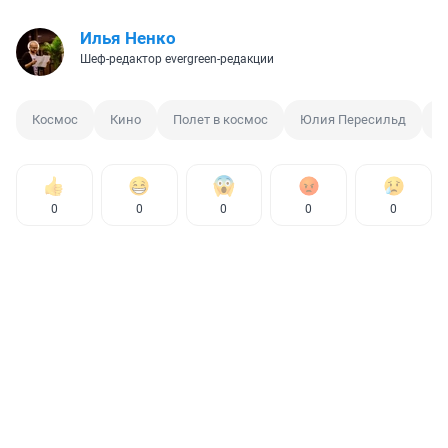
Илья Ненко
Шеф-редактор evergreen-редакции
Космос
Кино
Полет в космос
Юлия Пересильд
К
0
0
0
0
0