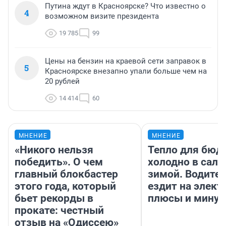
Путина ждут в Красноярске? Что известно о
4
возможном визите президента
19 785
99
Цены на бензин на краевой сети заправок в
5
Красноярске внезапно упали больше чем на
20 рублей
14 414
60
МНЕНИЕ
МНЕНИЕ
«Никого нельзя
Тепло для бюд
победить». О чем
холодно в сало
главный блокбастер
зимой. Водител
этого года, который
ездит на элект
бьет рекорды в
плюсы и мину
прокате: честный
отзыв на «Одиссею»