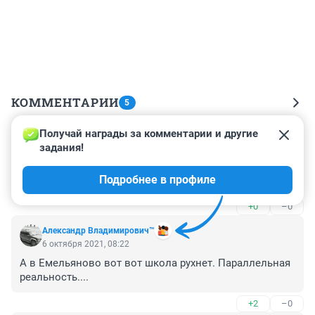
КОММЕНТАРИИ
5
Получай награды за комментарии и другие 
Гость
7 октября 2021, 02:37
задания!
Доставили на орбиту 100 с лишним кг безполезного 
Подробнее в профиле
груза за наши с вами налоги
+0
–0
Александр Владимирович™
6 октября 2021, 08:22
А в Емельяново вот вот школа рухнет. Параллельная 
реальность....
+2
–0