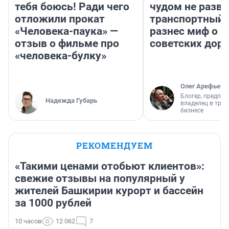
тебя боюсь! Ради чего
чудом не разва
отложили прокат
транспортный 
«Человека-паука» —
разнес миф о 
отзыв о фильме про
советских доро
«человека-булку»
Олег Арефьев
Блогер, предпри
Надежда Губарь
владелец в тра
бизнесе
РЕКОМЕНДУЕМ
«Такими ценами отобьют клиентов»:
свежие отзывы на популярный у
жителей Башкирии курорт и бассейн
за 1000 рублей
10 часов
12 062
7