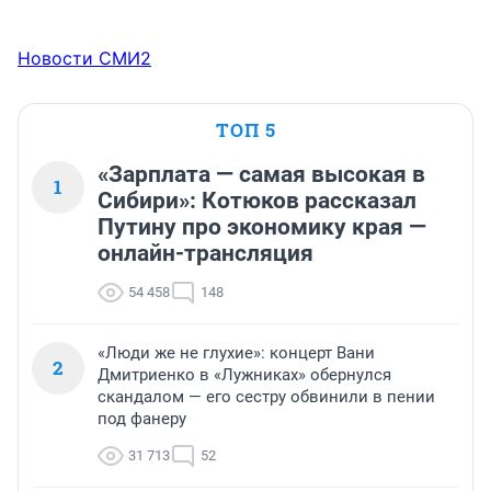
Новости СМИ2
ТОП 5
«Зарплата — самая высокая в
1
Сибири»: Котюков рассказал
Путину про экономику края —
онлайн-трансляция
54 458
148
«Люди же не глухие»: концерт Вани
2
Дмитриенко в «Лужниках» обернулся
скандалом — его сестру обвинили в пении
под фанеру
31 713
52