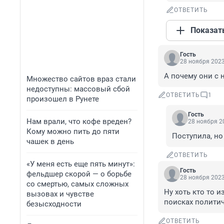
ОТВЕТИТЬ
Показат
Гость
28 ноября 2023
А почему они с 
Множество сайтов враз стали
недоступны: массовый сбой
ОТВЕТИТЬ
1
произошел в Рунете
Гость
Нам врали, что кофе вреден?
28 ноября 20
Кому можно пить до пяти
Поступила, но
чашек в день
ОТВЕТИТЬ
«У меня есть еще пять минут»:
Гость
фельдшер скорой — о борьбе
28 ноября 2023
со смертью, самых сложных
Ну хоть кто то 
вызовах и чувстве
поисках полити
безысходности
ОТВЕТИТЬ