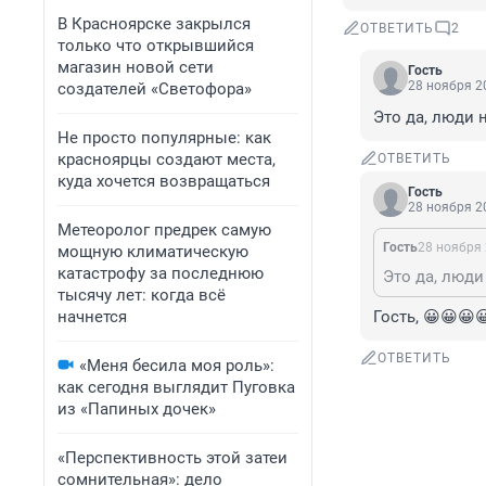
В Красноярске закрылся
ОТВЕТИТЬ
2
только что открывшийся
магазин новой сети
Гость
28 ноября 20
создателей «Светофора»
Это да, люди н
Не просто популярные: как
красноярцы создают места,
ОТВЕТИТЬ
куда хочется возвращаться
Гость
28 ноября 20
Метеоролог предрек самую
Гость
28 ноября 
мощную климатическую
катастрофу за последнюю
Это да, люди
тысячу лет: когда всё
начнется
Гость, 😀😀😀
ОТВЕТИТЬ
«Меня бесила моя роль»:
как сегодня выглядит Пуговка
из «Папиных дочек»
«Перспективность этой затеи
сомнительная»: дело