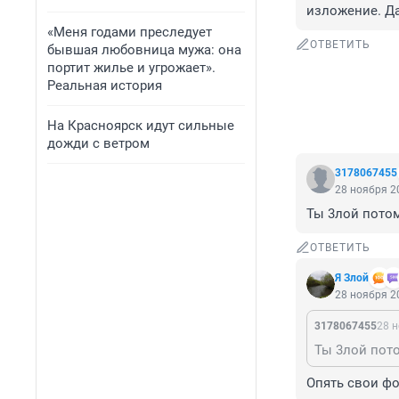
изложение. Да
«Меня годами преследует
ОТВЕТИТЬ
бывшая любовница мужа: она
портит жилье и угрожает».
Реальная история
На Красноярск идут сильные
дожди с ветром
3178067455
28 ноября 20
Ты 3лой потом
ОТВЕТИТЬ
Я Злой
28 ноября 20
3178067455
28 н
Ты 3лой пото
Опять свои ф