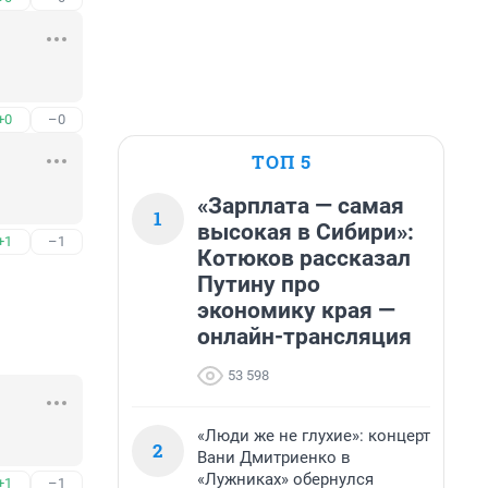
+0
–0
ТОП 5
«Зарплата — самая
1
высокая в Сибири»:
+1
–1
Котюков рассказал
Путину про
экономику края —
онлайн-трансляция
53 598
«Люди же не глухие»: концерт
2
Вани Дмитриенко в
«Лужниках» обернулся
+1
–1