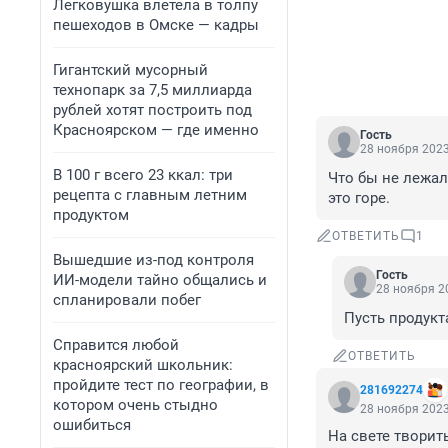
Легковушка влетела в толпу
пешеходов в Омске — кадры
Гигантский мусорный
технопарк за 7,5 миллиарда
рублей хотят построить под
Красноярском — где именно
Гость
28 ноября 2023
В 100 г всего 23 ккал: три
Что бы не лежал
рецепта с главным летним
это горе.
продуктом
ОТВЕТИТЬ
1
Вышедшие из-под контроля
Гость
ИИ-модели тайно общались и
28 ноября 20
спланировали побег
Пусть продукт
Справится любой
ОТВЕТИТЬ
красноярский школьник:
пройдите тест по географии, в
281692274
котором очень стыдно
28 ноября 2023
ошибиться
На свете творит