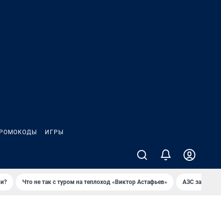
РОМОКОДЫ
ИГРЫ
ли?
Что не так с туром на теплоход «Виктор Астафьев»
AЗС закупае