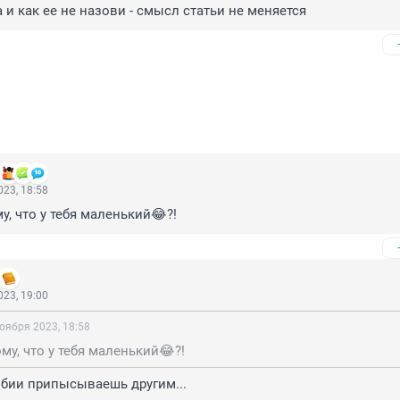
 и как ее не назови - смысл статьи не меняется
23, 18:58
у, что у тебя маленький😂?!
23, 19:00
оября 2023, 18:58
му, что у тебя маленький😂?!
обии припысываешь другим...