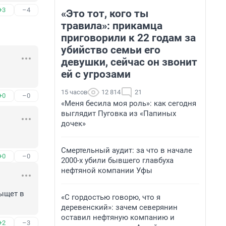
+3
–4
«Это тот, кого ты
травила»: прикамца
приговорили к 22 годам за
убийство семьи его
девушки, сейчас он звонит
ей с угрозами
15 часов
12 814
21
+0
–0
«Меня бесила моя роль»: как сегодня
выглядит Пуговка из «Папиных
дочек»
Смертельный аудит: за что в начале
+0
–0
2000-х убили бывшего главбуха
нефтяной компании Уфы
ыщет в 
«С гордостью говорю, что я
деревенский»: зачем северянин
оставил нефтяную компанию и
+2
–3