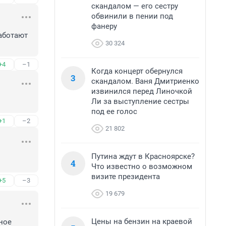
скандалом — его сестру
обвинили в пении под
фанеру
аботают 
30 324
+4
–1
Когда концерт обернулся
3
скандалом. Ваня Дмитриенко
извинился перед Линочкой
Ли за выступление сестры
под ее голос
+1
–2
21 802
Путина ждут в Красноярске?
4
Что известно о возможном
визите президента
+5
–3
19 679
Цены на бензин на краевой
ное 