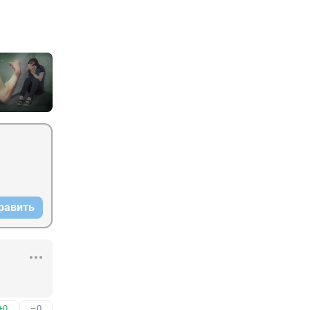
равить
+0
–0