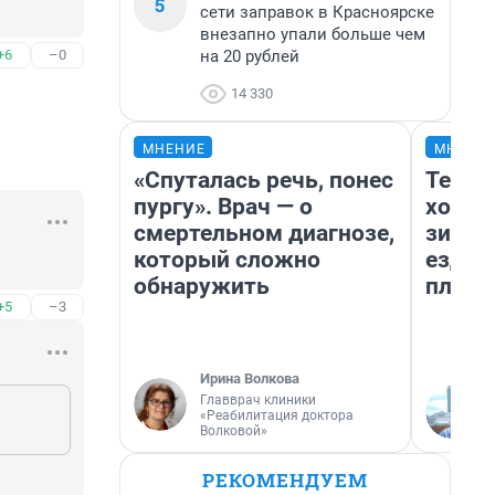
5
сети заправок в Красноярске
внезапно упали больше чем
на 20 рублей
+6
–0
14 330
МНЕНИЕ
МНЕНИ
«Спуталась речь, понес
Тепло
пургу». Врач — о
холод
смертельном диагнозе,
зимой
который сложно
ездит
обнаружить
плюсы
+5
–3
Ирина Волкова
Главврач клиники
«Реабилитация доктора
Волковой»
РЕКОМЕНДУЕМ