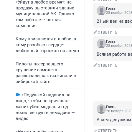
«Уйдут в любое время»: на
продажу выставили здание
Гость
28 ноября 2023
муниципальной УК. Однако
там работает частная
21 ый век на дв
компания
ОТВЕТИТЬ
Кому признаются в любви, а
Гость
кому разобьют сердце:
28 ноября 2023
любовный гороскоп на август
Всякая работа в
Пилоты потерпевшего
ОТВЕТИТЬ
крушение самолета
рассказали, как выживали в
сибирской тайге
«Подушкой надавил на
лицо, чтобы не кричала»:
жених убил модель и год
Гость
28 ноября 2023
возил ее труп в чемодане —
видео
А кем девушкам 
ОТВЕТИТЬ
«Ну вот и всё»: звезда