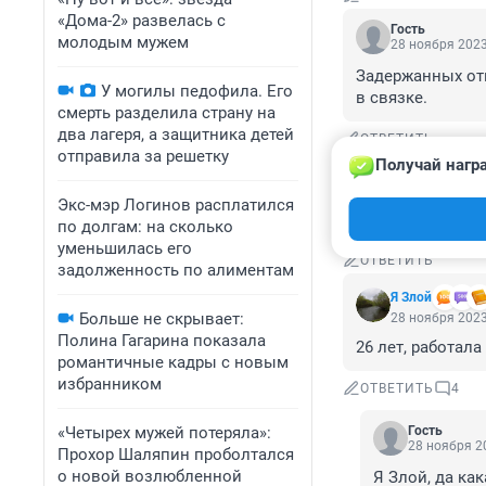
«Дома-2» развелась с
Гость
молодым мужем
28 ноября 2023
Задержанных отп
У могилы педофила. Его
в связке.
смерть разделила страну на
два лагеря, а защитника детей
ОТВЕТИТЬ
отправила за решетку
Получай нагр
Гость
28 ноября 2023
Экс-мэр Логинов расплатился
Кринж
по долгам: на сколько
уменьшилась его
ОТВЕТИТЬ
задолженность по алиментам
Я Злой
Больше не скрывает:
28 ноября 2023
Полина Гагарина показала
26 лет, работала
романтичные кадры с новым
избранником
ОТВЕТИТЬ
4
«Четырех мужей потеряла»:
Гость
28 ноября 20
Прохор Шаляпин проболтался
о новой возлюбленной
Я Злой, да как