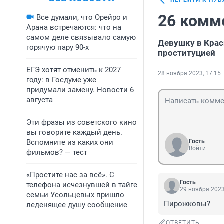
ПЕРЕЙТИ К ПУ
26 комм
Все думали, что Орейро и
Арана встречаются: что на
самом деле связывало самую
Девушку в Крас
горячую пару 90-х
проституцией
ЕГЭ хотят отменить к 2027
28 ноября 2023, 17:15
году: в Госдуме уже
придумали замену. Новости 6
августа
Эти фразы из советского кино
вы говорите каждый день.
Вспомните из каких они
Гость
Войти
фильмов? — тест
«Простите нас за всё». С
Гость
телефона исчезнувшей в тайге
29 ноября 2023
семьи Усольцевых пришло
Пирожковы?
леденящее душу сообщение
ОТВЕТИТЬ