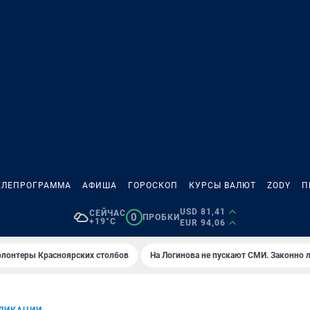
ЕЛЕПРОГРАММА
АФИША
ГОРОСКОП
КУРСЫ ВАЛЮТ
ZODY
П
USD 81,41
СЕЙЧАС
0
ПРОБКИ
+19°C
EUR 94,06
олонтеры Красноярских столбов
На Логинова не пускают СМИ. Законно 