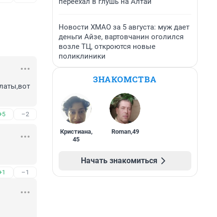
переехал в глушь на Алтай
Новости ХМАО за 5 августа: муж дает
деньги Айзе, вартовчанин оголился
возле ТЦ, откроются новые
поликлиники
ЗНАКОМСТВА
латы,вот 
+5
–2
Кристиана
,
Roman
,
49
45
Начать знакомиться
+1
–1