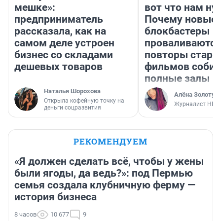
мешке»:
вот что нам ну
предприниматель
Почему новые
рассказала, как на
блокбастеры
самом деле устроен
проваливаются,
бизнес со складами
повторы стары
дешевых товаров
фильмов соби
полные залы
Наталья Шорохова
Алёна Золотух
Открыла кофейную точку на
Журналист НГС
деньги соцразвития
РЕКОМЕНДУЕМ
«Я должен сделать всё, чтобы у жены
были ягоды, да ведь?»: под Пермью
семья создала клубничную ферму —
история бизнеса
8 часов
10 677
9