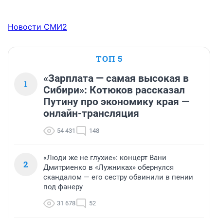
Новости СМИ2
ТОП 5
«Зарплата — самая высокая в
1
Сибири»: Котюков рассказал
Путину про экономику края —
онлайн-трансляция
54 431
148
«Люди же не глухие»: концерт Вани
2
Дмитриенко в «Лужниках» обернулся
скандалом — его сестру обвинили в пении
под фанеру
31 678
52