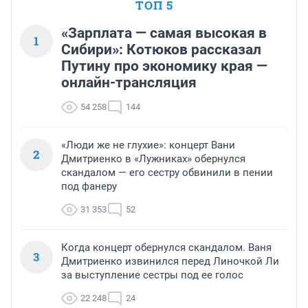
ТОП 5
«Зарплата — самая высокая в
1
Сибири»: Котюков рассказал
Путину про экономику края —
онлайн-трансляция
54 258
144
«Люди же не глухие»: концерт Вани
2
Дмитриенко в «Лужниках» обернулся
скандалом — его сестру обвинили в пении
под фанеру
31 353
52
Когда концерт обернулся скандалом. Ваня
3
Дмитриенко извинился перед Линочкой Ли
за выступление сестры под ее голос
22 248
24