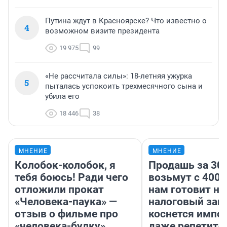
Путина ждут в Красноярске? Что известно о
4
возможном визите президента
19 975
99
«Не рассчитала силы»: 18-летняя ужурка
5
пыталась успокоить трехмесячного сына и
убила его
18 446
38
МНЕНИЕ
МНЕНИЕ
Колобок-колобок, я
Продашь за 300
тебя боюсь! Ради чего
возьмут с 4000
отложили прокат
нам готовит н
«Человека-паука» —
налоговый зако
отзыв о фильме про
коснется импор
«человека-булку»
даже репетито