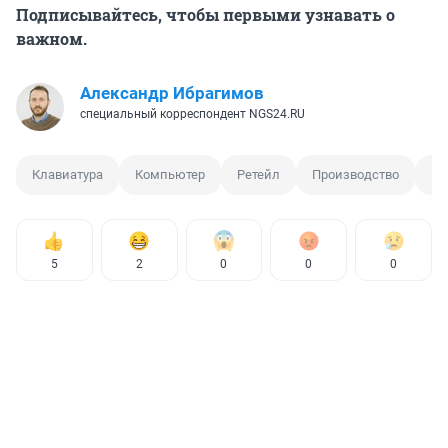
Подписывайтесь, чтобы первыми узнавать о
важном.
Александр Ибрагимов
специальный корреспондент NGS24.RU
Клавиатура
Компьютер
Ретейл
Производство
Пр
5
2
0
0
0