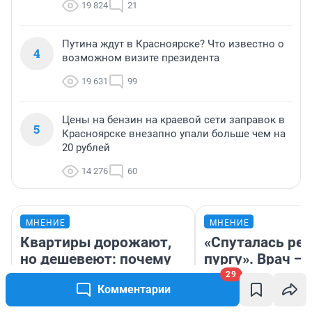
19 824
21
Путина ждут в Красноярске? Что известно о
4
возможном визите президента
19 631
99
Цены на бензин на краевой сети заправок в
5
Красноярске внезапно упали больше чем на
20 рублей
14 276
60
МНЕНИЕ
МНЕНИЕ
Квартиры дорожают,
«Спуталась реч
но дешевеют: почему
пургу». Врач — 
рынок недвижимости
смертельном д
29
Комментарии
сейчас такой странный
который слож
обнаружить