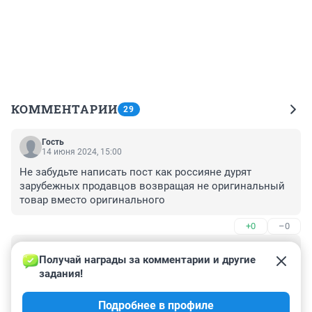
КОММЕНТАРИИ
29
Гость
14 июня 2024, 15:00
Не забудьте написать пост как россияне дурят 
зарубежных продавцов возвращая не оригинальный 
товар вместо оригинального
+0
–0
Гость
29 апреля 2024, 16:09
Получай награды за комментарии и другие 
задания!
Женщина лукавит. Ей вернули и деньги и 
кофемашина у нее осталась. Озон всегда на стороне 
Подробнее в профиле
клиента.