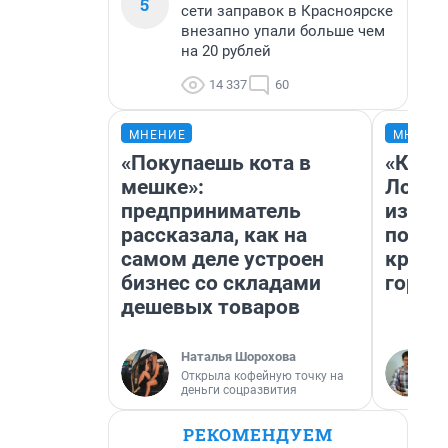
5
сети заправок в Красноярске
внезапно упали больше чем
на 20 рублей
14 337
60
МНЕНИЕ
МНЕНИ
«Покупаешь кота в
«Как б
мешке»:
Лондо
предприниматель
из Ом
рассказала, как на
почем
самом деле устроен
круче
бизнес со складами
город
дешевых товаров
Наталья Шорохова
Открыла кофейную точку на
деньги соцразвития
РЕКОМЕНДУЕМ