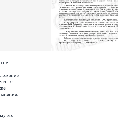
о не
наложение
 что вы
 же
 мнение,
ему это