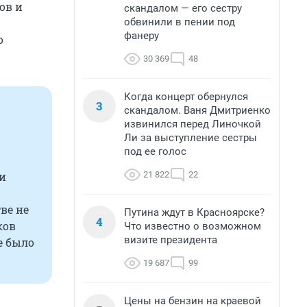
ов и
скандалом — его сестру
обвинили в пении под
фанеру
о
30 369
48
Когда концерт обернулся
3
скандалом. Ваня Дмитриенко
извинился перед Линочкой
Ли за выступление сестры
под ее голос
21 822
22
ми
ве не
Путина ждут в Красноярске?
4
ков
Что известно о возможном
визите президента
е было
19 687
99
Цены на бензин на краевой