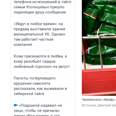
телефона исчезнувшей в тайге
семьи Усольцевых пришло
леденящее душу сообщение
«Уйдут в любое время»: на
продажу выставили здание
муниципальной УК. Однако
там работает частная
компания
Кому признаются в любви, а
кому разобьют сердце:
любовный гороскоп на август
Пилоты потерпевшего
крушение самолета
рассказали, как выживали в
сибирской тайге
Челябинскую «Макфу» 
«Подушкой надавил на
Источник: 
Дмитрий Ем
лицо, чтобы не кричала»:
жених убил модель и год