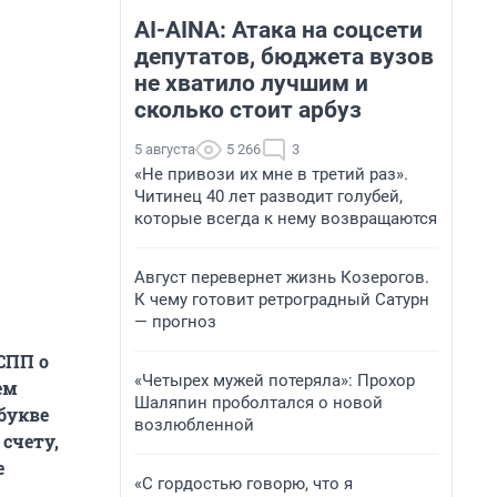
AI-AINA: Атака на соцсети
депутатов, бюджета вузов
не хватило лучшим и
сколько стоит арбуз
5 августа
5 266
3
«Не привози их мне в третий раз».
Читинец 40 лет разводит голубей,
которые всегда к нему возвращаются
Август перевернет жизнь Козерогов.
К чему готовит ретроградный Сатурн
— прогноз
СПП о
«Четырех мужей потеряла»: Прохор
ем
Шаляпин проболтался о новой
букве
возлюбленной
счету,
е
«С гордостью говорю, что я