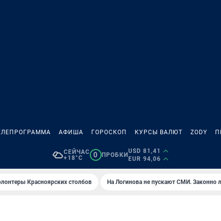
ЕЛЕПРОГРАММА
АФИША
ГОРОСКОП
КУРСЫ ВАЛЮТ
ZODY
П
USD 81,41
СЕЙЧАС
0
ПРОБКИ
+18°C
EUR 94,06
олонтеры Красноярских столбов
На Логинова не пускают СМИ. Законно 