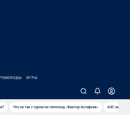
РОМОКОДЫ
ИГРЫ
ли?
Что не так с туром на теплоход «Виктор Астафьев»
AЗС закупае