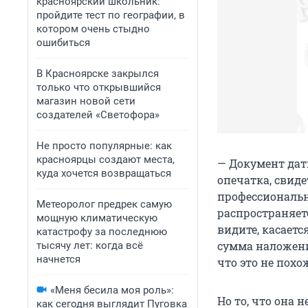
красноярский школьник:
пройдите тест по географии, в
котором очень стыдно
ошибиться
В Красноярске закрылся
только что открывшийся
магазин новой сети
создателей «Светофора»
Не просто популярные: как
красноярцы создают места,
— Документ дати
куда хочется возвращаться
опечатка, свиде
профессиональны
Метеоролог предрек самую
распространяетс
мощную климатическую
видите, касаетс
катастрофу за последнюю
сумма наложения
тысячу лет: когда всё
начнется
что это не похо
«Меня бесила моя роль»:
Но то, что она н
как сегодня выглядит Пуговка