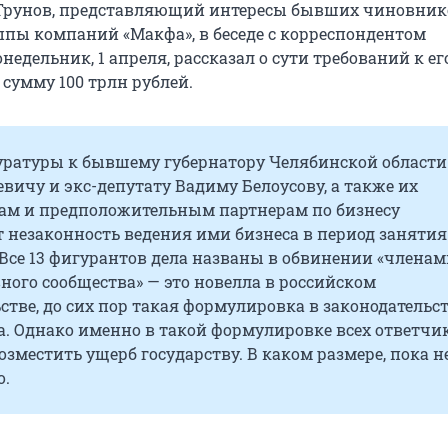
 Трунов, представляющий интересы бывших чиновник
ппы компаний «Макфа», в беседе с корреспондентом
недельник, 1 апреля, рассказал о сути требований к ег
сумму 100 трлн рублей.
уратуры к бывшему губернатору Челябинской области
ичу и экс-депутату Вадиму Белоусову, а также их
ам и предположительным партнерам по бизнесу
 незаконность ведения ими бизнеса в период занятия
Все 13 фигурантов дела названы в обвинении «члена
ого сообщества» — это новелла в российском
стве, до сих пор такая формулировка в законодательст
а. Однако именно в такой формулировке всех ответчи
зместить ущерб государству. В каком размере, пока н
о.