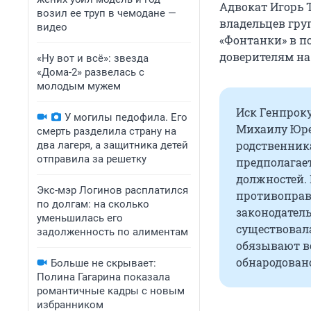
Адвокат Игорь
возил ее труп в чемодане —
владельцев гру
видео
«Фонтанки» в по
доверителям на 
«Ну вот и всё»: звезда
«Дома-2» развелась с
молодым мужем
Иск Генпрок
У могилы педофила. Его
Михаилу Юрев
смерть разделила страну на
родственник
два лагеря, а защитника детей
отправила за решетку
предполагает
должностей. 
Экс-мэр Логинов расплатился
противоправн
по долгам: на сколько
законодатель
уменьшилась его
существовал
задолженность по алиментам
обязывают во
обнародован
Больше не скрывает:
Полина Гагарина показала
романтичные кадры с новым
избранником