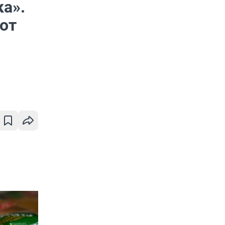
ка».
от