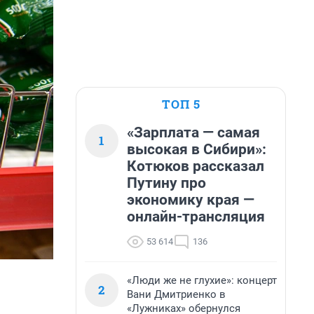
ТОП 5
«Зарплата — самая
1
высокая в Сибири»:
Котюков рассказал
Путину про
экономику края —
онлайн-трансляция
53 614
136
«Люди же не глухие»: концерт
2
Вани Дмитриенко в
«Лужниках» обернулся