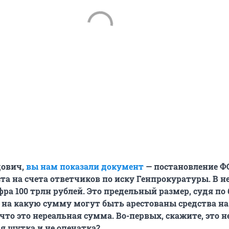
дович,
вы нам показали документ
— постановление Ф
та на счета ответчиков по иску Генпрокуратуры. В н
ра 100 трлн рублей. Это предельный размер, судя по 
 на какую сумму могут быть арестованы средства на 
что это нереальная сумма. Во-первых, скажите, это н
я шутка и не опечатка?