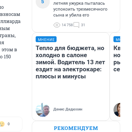
5
летняя ужурка пыталась
по
успокоить трехмесячного
 взносам
сына и убила его
иллиарда
14 758
31
нным
траны,
МНЕНИЕ
МНЕНИ
ия
Тепло для бюджета, но
Кварт
 этом в
холодно в салоне
но де
о 150
зимой. Водитель 13 лет
рынок
ездит на электрокаре:
сейча
плюсы и минусы
Денис Дедюхин
0
РЕКОМЕНДУЕМ