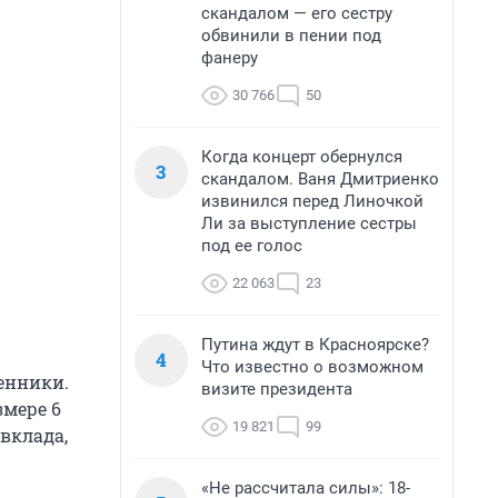
скандалом — его сестру
обвинили в пении под
фанеру
30 766
50
Когда концерт обернулся
3
скандалом. Ваня Дмитриенко
извинился перед Линочкой
Ли за выступление сестры
под ее голос
22 063
23
Путина ждут в Красноярске?
4
Что известно о возможном
венники.
визите президента
мере 6
19 821
99
вклада,
«Не рассчитала силы»: 18-