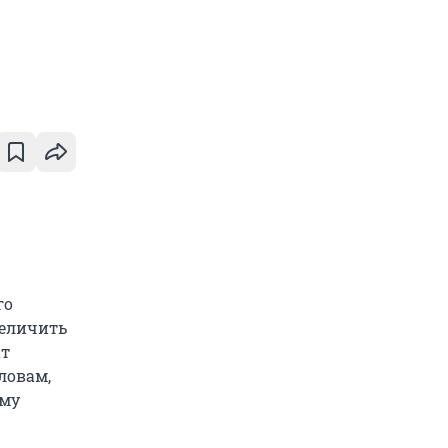
го
величить
ат
ловам,
ему