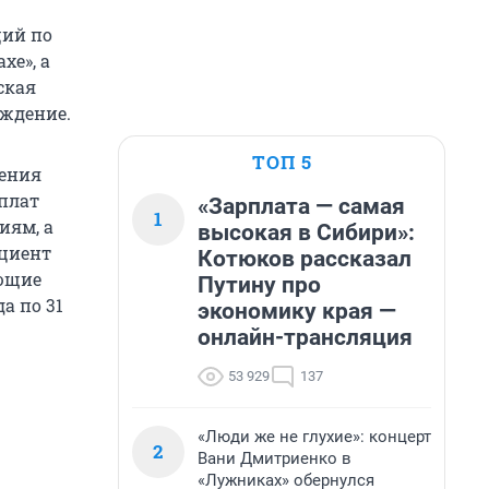
ций по
хе», а
ская
уждение.
ТОП 5
дения
ыплат
«Зарплата — самая
1
иям, а
высокая в Сибири»:
ициент
Котюков рассказал
ающие
Путину про
а по 31
экономику края —
онлайн-трансляция
53 929
137
«Люди же не глухие»: концерт
2
Вани Дмитриенко в
«Лужниках» обернулся