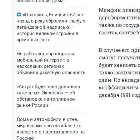
сносить новые дома
Минфин планиру
«Покорись, Енисей!» 67 лет
дореформенным 
назад в реку сбросили глыбу с
также по госуд
легендарной надписью —
газета», соотв
история великой стройки в
архивных фото
В случае его пр
Не работают аэропорты и
смогут получат
мобильный интернет: в
будет зависеть
нескольких регионах
также закрытым
объявили ракетную опасность
один. По вклад
«Август будет еще довольно
коэффициенты от
тяжелым». Эксперты — об
декабря 1991 го
обстановке на топливном
рынке России
Дома и автомобили в огне,
мирные жители погибли: что
известно о налетах дронов на
Россию