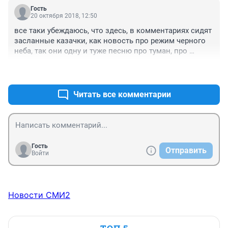
Гость
20 октября 2018, 12:50
все таки убеждаюсь, что здесь, в комментариях сидят 
засланные казачки, как новость про режим черного 
неба, так они одну и туже песню про туман, про 
китайские датчики... пытаются людей убедить, что это 
+4
–2
норма, когда не видно соседний дом и запах химии 
вызывает кашель.
Читать все комментарии
Гость
Отправить
Войти
Новости СМИ2