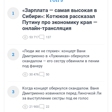
ТОП 5
«Зарплата — самая высокая в
1
Сибири»: Котюков рассказал
Путину про экономику края —
онлайн-трансляция
53 717
137
«Люди же не глухие»: концерт Вани
2
Дмитриенко в «Лужниках» обернулся
скандалом — его сестру обвинили в пении
под фанеру
30 476
50
Когда концерт обернулся скандалом. Ваня
3
Дмитриенко извинился перед Линочкой Ли
за выступление сестры под ее голос
21 900
22