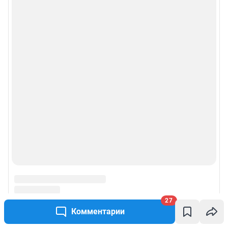
Политика использования cookies
Рекомендательные системы
Пользовательское соглашение сервиса «Подписка без баннерной
рекламы»
© ООО «Интернет Технологии»
27
Комментарии