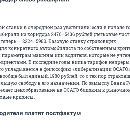
й ставки в очередной раз увеличили: если в начале г
бирали из коридора 2476–5436 рублей (легковые час
 теперь — 2224–5980. Базовую ставку страховщик
для конкретного автомобилиста по собственным крит
 параметрам машины или водителя, которые не учте
циентами. В последние годы вилка тарифов непрер
то укладывается в философию «либерализации ОСАГО».
 вообще был единый, 1980 рублей, то с тех пор страхов
ольшую свободу в его назначении. По замыслу Банка Р
делает ценообразование на ОСАГО близким к рыночном
овые кризисы.
одители платят постфактум