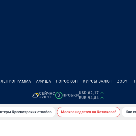
ЕЛЕПРОГРАММА
АФИША
ГОРОСКОП
КУРСЫ ВАЛЮТ
ZODY
П
USD 82,17
СЕЙЧАС
3
ПРОБКИ
+20°C
EUR 94,84
онтеры Красноярских столбов
Москва надеется на Котюкова?
Как с