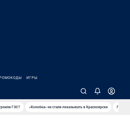
РОМОКОДЫ
ИГРЫ
троили ГЭС?
«Колобка» не стали показывать в Красноярске
Гриль-п