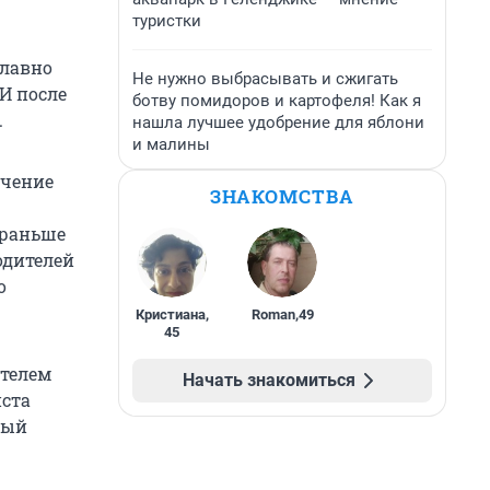
туристки
плавно
Не нужно выбрасывать и сжигать
 И после
ботву помидоров и картофеля! Как я
.
нашла лучшее удобрение для яблони
и малины
ачение
ЗНАКОМСТВА
 раньше
одителей
о
Кристиана
,
Roman
,
49
45
ителем
Начать знакомиться
иста
ный