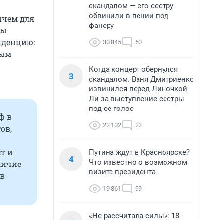
скандалом — его сестру
обвинили в пении под
ичем для
фанеру
Мы
нденцию:
30 845
50
рым
Когда концерт обернулся
3
скандалом. Ваня Дмитриенко
извинился перед Линочкой
Ли за выступление сестры
под ее голос
ф в
22 102
23
ов,
т и
Путина ждут в Красноярске?
4
Что известно о возможном
личие
визите президента
ов
19 861
99
«Не рассчитала силы»: 18-