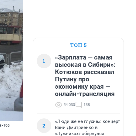
ТОП 5
«Зарплата — самая
1
высокая в Сибири»:
Котюков рассказал
Путину про
экономику края —
онлайн-трансляция
54 033
138
«Люди же не глухие»: концерт
2
сантов
Вани Дмитриенко в
«Лужниках» обернулся