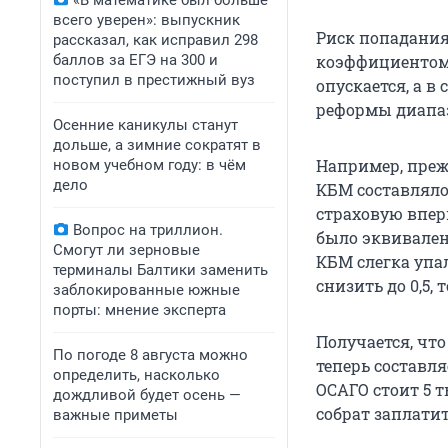
«В математике был больше
всего уверен»: выпускник
Риск попадания
рассказал, как исправил 298
баллов за ЕГЭ на 300 и
коэффициентом 
поступил в престижный вуз
опускается, а в
реформы диапаз
Осенние каникулы станут
дольше, а зимние сократят в
Например, преж
новом учебном году: в чём
дело
КБМ составляло 2
страховую впер
Вопрос на триллион.
было эквивален
Смогут ли зерновые
КБМ слегка упал
терминалы Балтики заменить
снизить до 0,5, т
заблокированные южные
порты: мнение эксперта
Получается, чт
По погоде 8 августа можно
теперь составл
определить, насколько
ОСАГО стоит 5 т
дождливой будет осень —
собрат заплатит
важные приметы