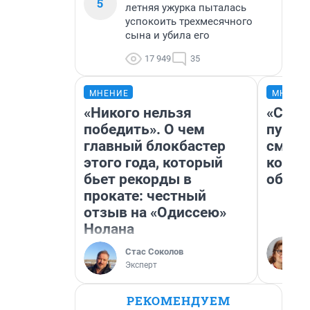
5
летняя ужурка пыталась
успокоить трехмесячного
сына и убила его
17 949
35
МНЕНИЕ
МНЕНИ
«Никого нельзя
«Спут
победить». О чем
пургу»
главный блокбастер
смерт
этого года, который
котор
бьет рекорды в
обнар
прокате: честный
отзыв на «Одиссею»
Нолана
Стас Соколов
Эксперт
РЕКОМЕНДУЕМ