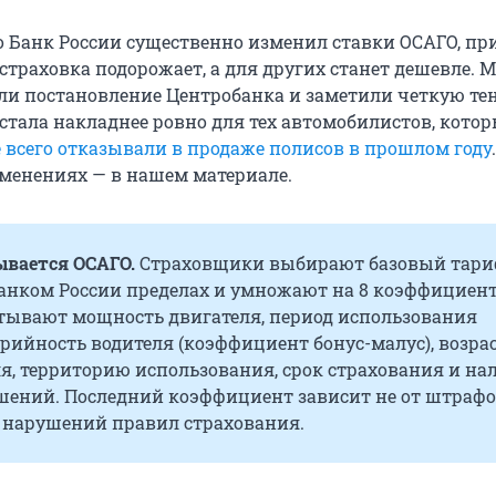
го Банк России существенно изменил ставки ОСАГО, пр
страховка подорожает, а для других станет дешевле. 
ли постановление Центробанка и заметили четкую те
стала накладнее ровно для тех автомобилистов, кото
 всего отказывали в продаже полисов в прошлом году
.
зменениях — в нашем материале.
ывается ОСАГО.
Страховщики выбирают базовый тари
анком России пределах и умножают на 8 коэффициент
тывают мощность двигателя, период использования
ийность водителя (коэффициент бонус-малус), возрас
я, территорию использования, срок страхования и на
шений. Последний коэффициент зависит не от штраф
т нарушений правил страхования.