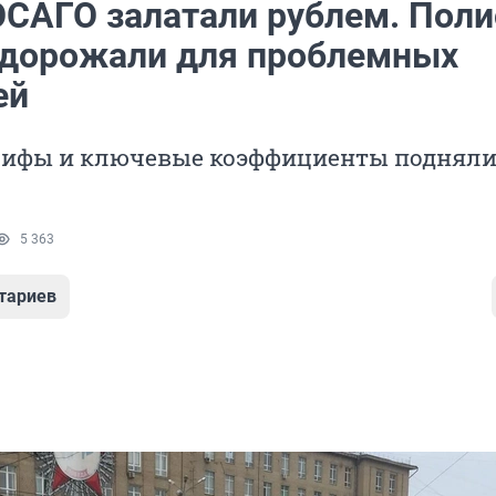
ОСАГО залатали рублем. Пол
одорожали для проблемных
ей
рифы и ключевые коэффициенты подняли 
5 363
тариев