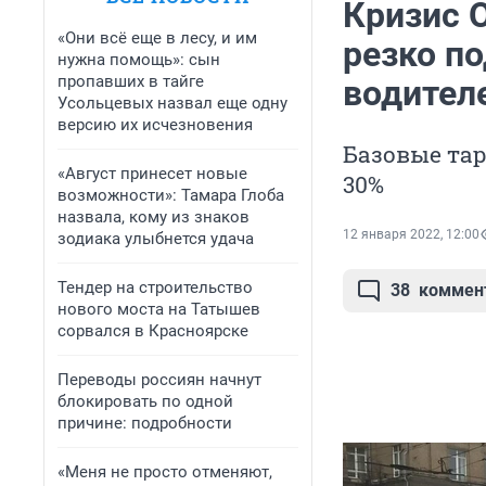
Кризис 
«Они всё еще в лесу, и им
резко п
нужна помощь»: сын
пропавших в тайге
водител
Усольцевых назвал еще одну
версию их исчезновения
Базовые та
«Август принесет новые
30%
возможности»: Тамара Глоба
назвала, кому из знаков
12 января 2022, 12:00
зодиака улыбнется удача
Тендер на строительство
38
коммен
нового моста на Татышев
сорвался в Красноярске
Переводы россиян начнут
блокировать по одной
причине: подробности
«Меня не просто отменяют,