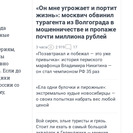
«Он мне угрожает и портит
жизнь»: москвич обвинил
турагента из Волгограда в
ода
мошенничестве и пропаже
тные
почти миллиона рублей
3 часа
2 919
17
ериям,
«Позавтракал и побежал — это уже
ны
привычка»: история пермского
ывно
марафонца Владимира Никитина —
 Если до
он стал чемпионом РФ 35 раз
щики
оссии со
«Ела одни булочки и пирожные»:
у,
экстремально худые новосибирцы —
о своих попытках набрать вес любой
ценой
Вой сирен, злые туристы и грязь.
Стоит ли ехать в самый большой
аквапарк в Геленджике — мнение