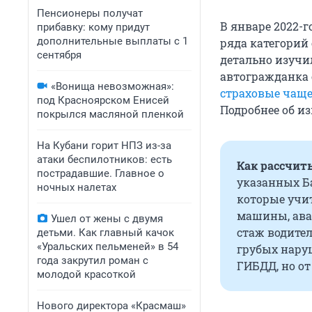
Пенсионеры получат
В январе 2022-
прибавку: кому придут
дополнительные выплаты с 1
ряда категорий 
сентября
детально изучи
автогражданка 
«Вонища невозможная»:
страховые чаще
под Красноярском Енисей
Подробнее об и
покрылся масляной пленкой
На Кубани горит НПЗ из-за
атаки беспилотников: есть
Как рассчит
пострадавшие. Главное о
указанных Б
ночных налетах
которые учи
машины, авар
Ушел от жены с двумя
стаж водител
детьми. Как главный качок
«Уральских пельменей» в 54
грубых нару
года закрутил роман с
ГИБДД, но о
молодой красоткой
Нового директора «Красмаш»