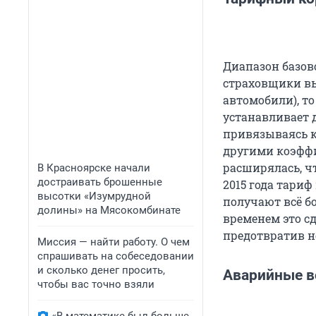
Диапазон базово
страховщики вы
автомобили), то
устанавливает 
привязываясь к
другими коэффи
расширялась, ч
В Красноярске начали
достраивать брошенные
2015 года тариф
высотки «Изумрудной
получают всё б
долины» на Мясокомбинате
временем это с
предотвратив н
Миссия — найти работу. О чем
спрашивать на собеседовании
и сколько денег просить,
Аварийные в
чтобы вас точно взяли