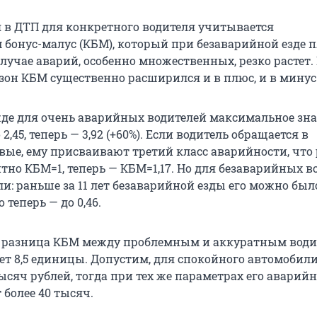
 в ДТП для конкретного водителя учитывается
бонус-малус (КБМ), который при безаварийной езде 
 случае аварий, особенно множественных, резко растет.
он КБМ существенно расширился и в плюс, и в минус
де для очень аварийных водителей максимальное зн
,45, теперь — 3,92 (+60%). Если водитель обращается в
вые, ему присваивают третий класс аварийности, что
тно КБМ=1, теперь — КБМ=1,17. Но для безаварийных в
и: раньше за 11 лет безаварийной езды его можно был
о теперь — до 0,46.
о разница КБМ между проблемным и аккуратным вод
яет 8,5 единицы. Допустим, для спокойного автомобил
ысяч рублей, тогда при тех же параметрах его аварий
 более 40 тысяч.