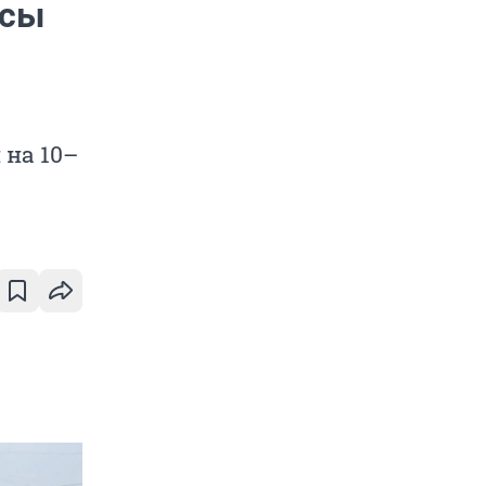
исы
на 10–