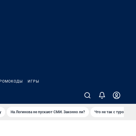
РОМОКОДЫ
ИГРЫ
у
На Логинова не пускают СМИ. Законно ли?
Что не так с туром на 