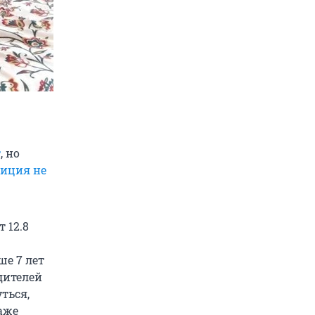
т
, но
иция не
 12.8
ше 7 лет
одителей
ться,
даже