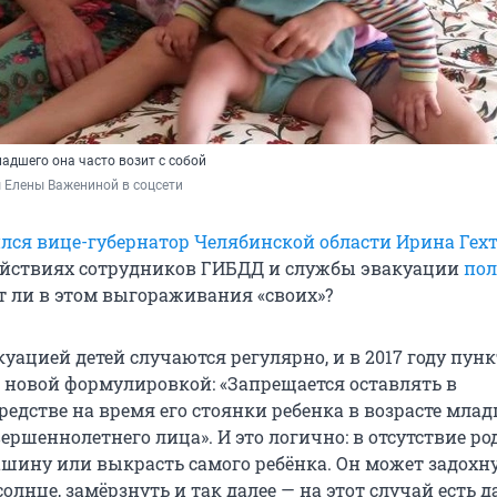
ладшего она часто возит с собой
 Елены Важениной в соцсети
лся вице-губернатор Челябинской области Ирина Гех
ействиях сотрудников ГИБДД и службы эвакуации
пол
ет ли в этом выгораживания «своих»?
уацией детей случаются регулярно, и в 2017 году пункт
новой формулировкой: «Запрещается оставлять в
едстве на время его стоянки ребенка в возрасте млад
вершеннолетнего лица». И это логично: в отсутствие р
ашину или выкрасть самого ребёнка. Он может задохну
солнце, замёрзнуть и так далее — на этот случай есть 