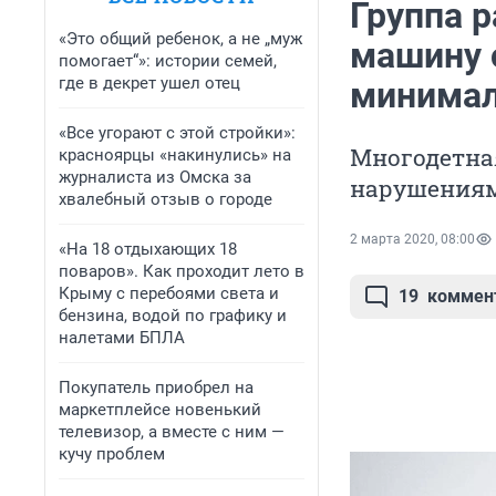
Группа 
«Это общий ребенок, а не „муж
машину с
помогает“»: истории семей,
где в декрет ушел отец
минима
«Все угорают с этой стройки»:
Многодетная
красноярцы «накинулись» на
журналиста из Омска за
нарушениям
хвалебный отзыв о городе
2 марта 2020, 08:00
«На 18 отдыхающих 18
поваров». Как проходит лето в
Крыму с перебоями света и
19
коммен
бензина, водой по графику и
налетами БПЛА
Покупатель приобрел на
маркетплейсе новенький
телевизор, а вместе с ним —
кучу проблем