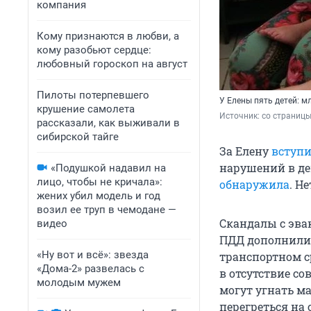
компания
Кому признаются в любви, а
кому разобьют сердце:
любовный гороскоп на август
Пилоты потерпевшего
У Елены пять детей: м
крушение самолета
Источник: 
со страницы
рассказали, как выживали в
сибирской тайге
За Елену
вступи
нарушений в д
«Подушкой надавил на
лицо, чтобы не кричала»:
обнаружила
. Н
жених убил модель и год
возил ее труп в чемодане —
Скандалы с эвак
видео
ПДД дополнили 
«Ну вот и всё»: звезда
транспортном ср
«Дома-2» развелась с
в отсутствие со
молодым мужем
могут угнать м
перегреться на 