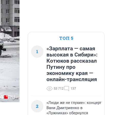
ТОП 5
«Зарплата — самая
1
высокая в Сибири»:
Котюков рассказал
Путину про
экономику края —
онлайн-трансляция
53 712
137
«Люди же не глухие»: концерт
2
Вани Дмитриенко в
«Лужниках» обернулся