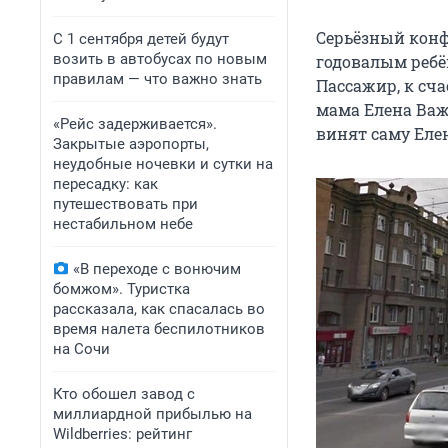
Серьёзный конф
С 1 сентября детей будут
возить в автобусах по новым
годовалым ребё
правилам — что важно знать
Пассажир, к сча
мама Елена Важ
«Рейс задерживается».
винят саму Елен
Закрытые аэропорты,
неудобные ночевки и сутки на
пересадку: как
путешествовать при
нестабильном небе
«В переходе с вонючим
бомжом». Туристка
рассказала, как спасалась во
время налета беспилотников
на Сочи
Кто обошел завод с
миллиардной прибылью на
Wildberries: рейтинг