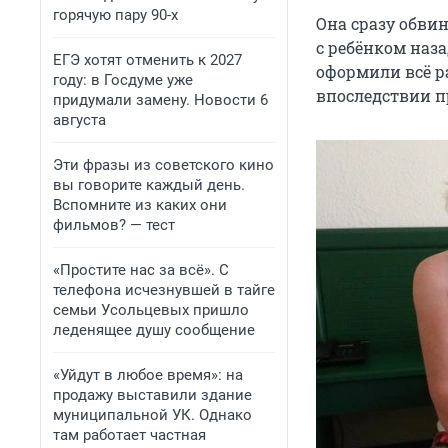
горячую пару 90-х
Она сразу обви
с ребёнком наза
ЕГЭ хотят отменить к 2027
оформили всё ра
году: в Госдуме уже
впоследствии п
придумали замену. Новости 6
августа
Эти фразы из советского кино
вы говорите каждый день.
Вспомните из каких они
фильмов? — тест
«Простите нас за всё». С
телефона исчезнувшей в тайге
семьи Усольцевых пришло
леденящее душу сообщение
«Уйдут в любое время»: на
продажу выставили здание
муниципальной УК. Однако
там работает частная