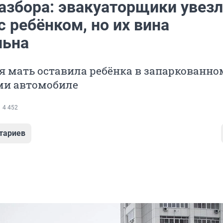
разбора: эвакуаторщики увез
 ребёнком, но их вина
льна
 мать оставила ребёнка в запаркованно
и автомобиле
4 452
тариев