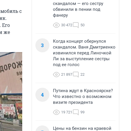
скандалом — его сестру
обвинили в пении под
омобиль с
фанеру
нк.
 Его
30 472
50
и же
Когда концерт обернулся
3
скандалом. Ваня Дмитриенко
извинился перед Линочкой
Ли за выступление сестры
под ее голос
21 897
22
Путина ждут в Красноярске?
4
Что известно о возможном
визите президента
19 721
99
Цены на бензин на краевой