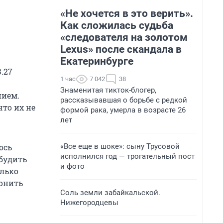
«Не хочется в это верить».
Как сложилась судьба
«следователя на золотом
Lexus» после скандала в
Екатеринбурге
.27
1 час
7 042
38
Знаменитая тикток-блогер,
нием.
рассказывавшая о борьбе с редкой
что их не
формой рака, умерла в возрасте 26
лет
«Все еще в шоке»: сыну Трусовой
ось
исполнился год — трогательный пост
 будить
и фото
олько
онить
Соль земли забайкальской.
Нижегородцевы