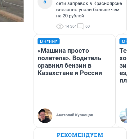
5
сети заправок в Красноярске
внезапно упали больше чем
на 20 рублей
14 364
60
МНЕНИЕ
МНЕНИ
«Машина просто
Тепло
полетела». Водитель
холод
сравнил бензин в
зимой
Казахстане и России
ездит
плюсы
Анатолий Кузнецов
РЕКОМЕНДУЕМ