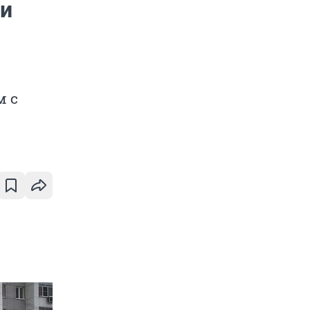
ли
м с