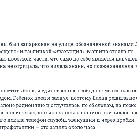
ны был запаркован на улице, обозначенной знаками 3
рещена» и табличкой «Эвакуация». Машина стояла не
аю проезжей части, что само по себе является наруше
а не отрицала, что видела знаки, но позже заявляла, 
осетить банк, и единственное свободное место оказал
дом. Ребёнок поел и заснул, поэтому Елена решила не
 салоне радионяню и отлучилась, по её словам, на неск
ашина исчезла, шокированная женщина принялась зв
лго искала телефон службы эвакуации и через пробки
трафстоянки — это заняло около часа.