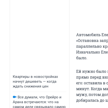
Автомобиль Еле
«Остановка зап
параллельно кр
Изначально Елен
было.
Ей нужно было п
Квартиры в новостройках
прямо перед вхо
начнут дешеветь — когда
его: оставила в
ждать снижения цен
минут. Когда м
мужу, потом до
Все думали, что Орейро и
добиралась до ш
Арана встречаются: что на
самом деле связывало самую