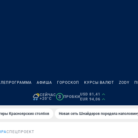
ЕЛЕПРОГРАММА
АФИША
ГОРОСКОП
КУРСЫ ВАЛЮТ
ZODY
П
USD 81,41
СЕЙЧАС
3
ПРОБКИ
+20°C
EUR 94,06
теры Красноярских столбов
Новая сеть Шнайдеров поредела наполовин
ОРА
СПЕЦПРОЕКТ