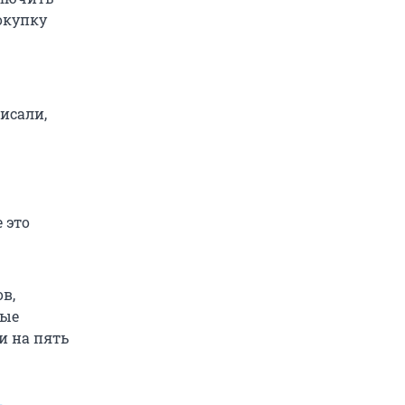
окупку
исали,
 это
в,
мые
и на пять