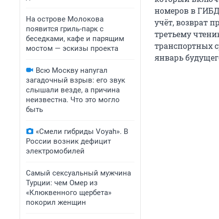
номеров в ГИБД
На острове Молокова
учёт, возврат п
появится гриль-парк с
третьему чтени
беседками, кафе и парящим
транспортных ср
мостом — эскизы проекта
январь будущего
Всю Москву напугал
загадочный взрыв: его звук
слышали везде, а причина
неизвестна. Что это могло
быть
«Смели гибриды Voyah». В
России возник дефицит
электромобилей
Самый сексуальный мужчина
Турции: чем Омер из
«Клюквенного щербета»
покорил женщин