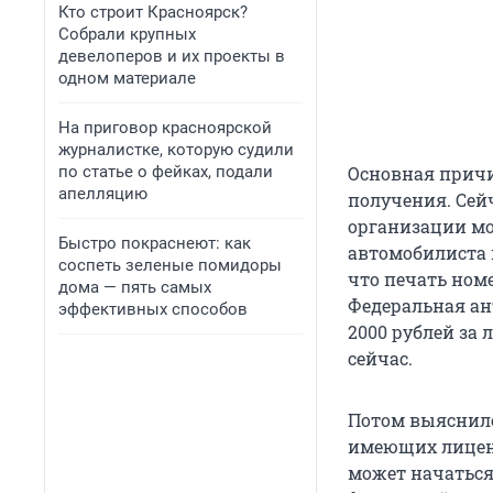
Кто строит Красноярск?
Собрали крупных
девелоперов и их проекты в
одном материале
На приговор красноярской
журналистке, которую судили
по статье о фейках, подали
Основная причи
апелляцию
получения. Сей
организации мо
Быстро покраснеют: как
автомобилиста 
соспеть зеленые помидоры
что печать ном
дома — пять самых
Федеральная а
эффективных способов
2000 рублей за 
сейчас.
Потом выяснило
имеющих лиценз
может начаться