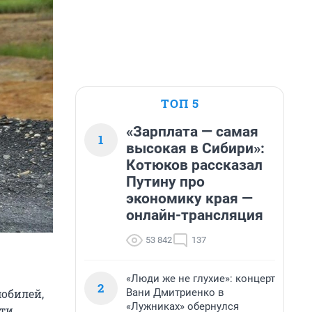
ТОП 5
«Зарплата — самая
1
высокая в Сибири»:
Котюков рассказал
Путину про
экономику края —
онлайн-трансляция
53 842
137
«Люди же не глухие»: концерт
2
Вани Дмитриенко в
мобилей,
«Лужниках» обернулся
ти