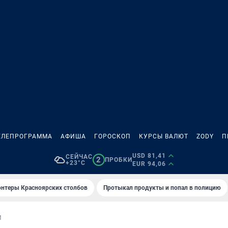
ЕЛЕПРОГРАММА
АФИША
ГОРОСКОП
КУРСЫ ВАЛЮТ
ZODY
П
USD 81,41
СЕЙЧАС
2
ПРОБКИ
+23°C
EUR 94,06
онтеры Красноярских столбов
Протыкал продукты и попал в полицию
И