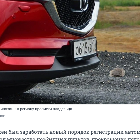
ривязаны к региону прописки владельца
нов
лжен был заработать новый порядок регистрации авто
ал множество необычных пунктов: прекращение печа