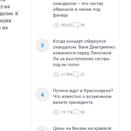
скандалом — его сестру
у на
обвинили в пении под
далее. К
фанеру
рации
30 622
50
и на
Когда концерт обернулся
3
скандалом. Ваня Дмитриенко
извинился перед Линочкой
Ли за выступление сестры
под ее голос
21 995
22
Путина ждут в Красноярске?
4
Что известно о возможном
визите президента
19 774
99
Цены на бензин на краевой