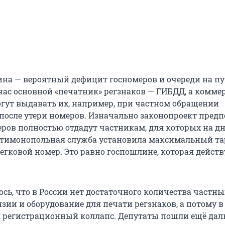
на — вероятный дефицит госномеров и очереди на пу
час основной «печатник» регзнаков — ГИБДД, а комме
гут выдавать их, например, при частном обращении
после утери номеров. Изначально законопроект предп
еров полностью отдадут частникам, для которых на д
нтимонопольная служба установила максимальный т
легковой номер. Это равно госпошлине, которая действ
сь, что в России нет достаточного количества частны
ии и оборудование для печати регзнаков, а потому в 
 регистрационный коллапс. Депутаты пошли ещё дал