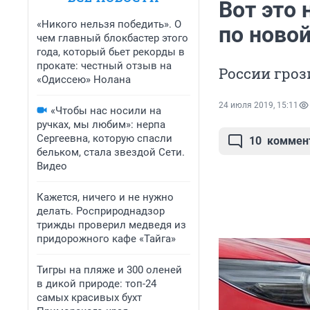
Вот это
«Никого нельзя победить». О
по ново
чем главный блокбастер этого
года, который бьет рекорды в
прокате: честный отзыв на
России гроз
«Одиссею» Нолана
24 июля 2019, 15:11
«Чтобы нас носили на
ручках, мы любим»: нерпа
Сергеевна, которую спасли
10
коммен
бельком, стала звездой Сети.
Видео
Кажется, ничего и не нужно
делать. Росприроднадзор
трижды проверил медведя из
придорожного кафе «Тайга»
Тигры на пляже и 300 оленей
в дикой природе: топ-24
самых красивых бухт