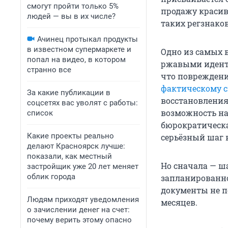
смогут пройти только 5%
продажу красив
людей — вы в их числе?
таких регзнаков
Ачинец протыкал продукты
в известном супермаркете и
Одно из самых 
попал на видео, в котором
ржавыми идент
странно все
что повреждени
фактическому 
За какие публикации в
восстановления 
соцсетях вас уволят с работы:
возможность на
список
бюрократическая
Какие проекты реально
серьёзный шаг 
делают Красноярск лучше:
показали, как местный
Но сначала — ша
застройщик уже 20 лет меняет
облик города
запланированно
документы не по
Людям приходят уведомления
месяцев.
о зачислении денег на счет:
почему верить этому опасно