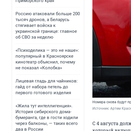
Приморского края
Россию атаковали больше 200
тысяч дронов, а Беларусь
стягивает войска к
украинской границе: главное
об СВО за неделю
«Психоделика — это не наше»:
популярный в Красноярске
кинотеатр объяснил, почему
не показал «Колобка»
Лицевая гладь для чайников:
гайд от набора петель до
первого готового изделия
Номера снова будут п
«Жила тут интеллигенция».
Источник: 
Артем Крас
История сибирского дома-
бумеранга, где в гости ходили
С 4 августа до
через балконы, — таких всего
два в России
который включ