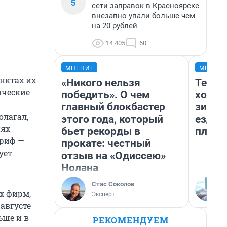
5
сети заправок в Красноярске
внезапно упали больше чем
на 20 рублей
14 405
60
МНЕНИЕ
МНЕНИ
нктах их
«Никого нельзя
Тепло
рческие
победить». О чем
холод
главный блокбастер
зимой
олагал,
этого года, который
ездит
нях
бьет рекорды в
плюсы
ариф —
прокате: честный
ует
отзыв на «Одиссею»
Нолана
Стас Соколов
х фирм,
Эксперт
августе
ьше и в
РЕКОМЕНДУЕМ