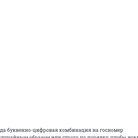
года буквенно-цифровая комбинация на госномер
случайным образом или строго по порядку, чтобы ис