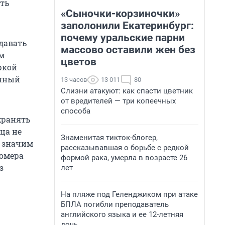
ть
«Сыночки-корзиночки»
заполонили Екатеринбург:
почему уральские парни
давать
массово оставили жен без
м
цветов
ркой
енный
13 часов
13 011
80
Слизни атакуют: как спасти цветник
от вредителей — три копеечных
способа
хранять
ца не
Знаменитая тикток-блогер,
л значим
рассказывавшая о борьбе с редкой
номера
формой рака, умерла в возрасте 26
з
лет
На пляже под Геленджиком при атаке
БПЛА погибли преподаватель
английского языка и ее 12-летняя
дочь