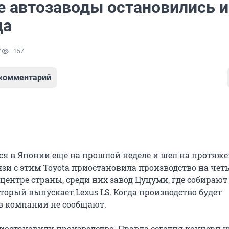
е автозаводы остановились и
да
7
157
 комментарий
ся в Японии еще на прошлой неделе и шел на протяже
язи с этим Toyota приостановила производство на чет
 центре страны, среди них завод Цуцуми, где собирают 
оторый выпускает Lexus LS. Когда производство будет
 в компании не сообщают.
иостановили производство. Правда сегодня концерн 