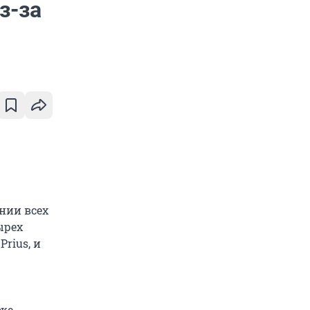
з-за
нии всех
ырех
Prius, и
уже