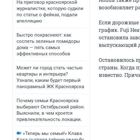
На приговор красноярской
возобновляет ра
журналистке, которую судили
по статье о фейках, подали
апелляцию
Если дорожные 
график. Fuji He
Быстро покраснеют: как
остановила завод
соспеть зеленые помидоры
выпускающий д
дома — пять самых
эффективных способов
Остановилось пр
страны. Когда 
Может ли город стать частью
квартиры и интерьера?
известно. Причи
Узнали, каким будет первый
панорамный ЖК Красноярска
Почему семьи Красноярска
выбирают Октябрьский район.
Выяснили, в чем кроется
привлекательность локации.
«Теперь мы семья!» Клава
Кока сыграла тайную свадьбу