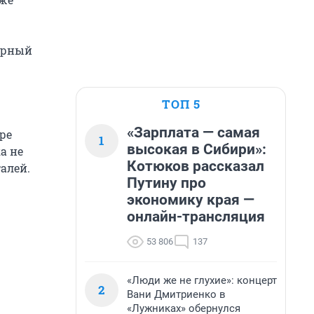
лярный
ТОП 5
«Зарплата — самая
ре
1
высокая в Сибири»:
а не
Котюков рассказал
алей.
Путину про
экономику края —
онлайн-трансляция
53 806
137
«Люди же не глухие»: концерт
2
Вани Дмитриенко в
«Лужниках» обернулся