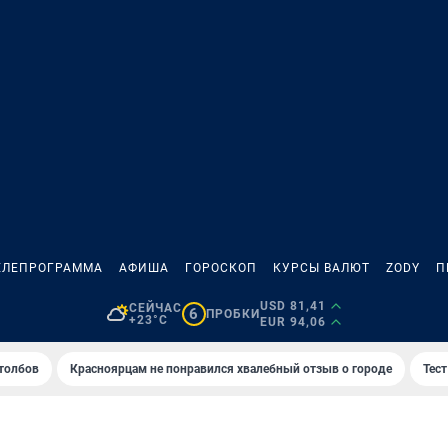
ЕЛЕПРОГРАММА
АФИША
ГОРОСКОП
КУРСЫ ВАЛЮТ
ZODY
П
USD 81,41
СЕЙЧАС
6
ПРОБКИ
+23°C
EUR 94,06
толбов
Красноярцам не понравился хвалебный отзыв о городе
Тес