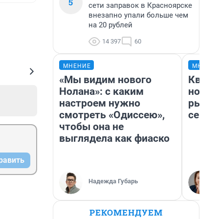
5
сети заправок в Красноярске
внезапно упали больше чем
на 20 рублей
14 397
60
МНЕНИЕ
МНЕНИ
«Мы видим нового
Кварт
Нолана»: с каким
но де
настроем нужно
рынок
смотреть «Одиссею»,
сейча
чтобы она не
выглядела как фиаско
равить
Надежда Губарь
РЕКОМЕНДУЕМ