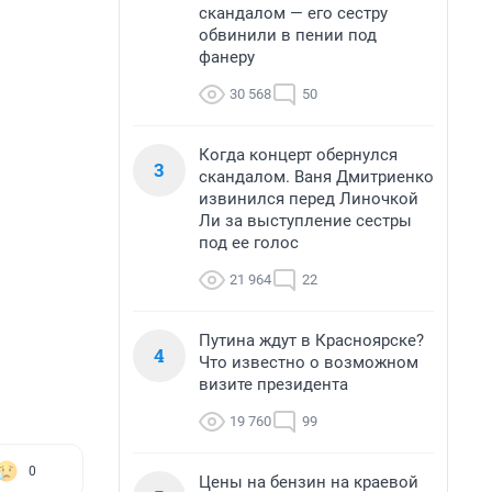
скандалом — его сестру
обвинили в пении под
фанеру
30 568
50
Когда концерт обернулся
3
скандалом. Ваня Дмитриенко
извинился перед Линочкой
Ли за выступление сестры
под ее голос
21 964
22
Путина ждут в Красноярске?
4
Что известно о возможном
визите президента
19 760
99
0
Цены на бензин на краевой