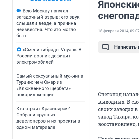
Японски
Всю Москву напугал
снегопа
загадочный взрыв: его звук
слышали везде, а причина
неизвестна. Что это могло
18 февраля 2014, 09:0
быть
Написать
«Смели гибриды Voyah». В
России возник дефицит
электромобилей
Самый сексуальный мужчина
Турции: чем Омер из
«Клюквенного щербета»
Снегопад начал
покорил женщин
выходных. В св
Кто строит Красноярск?
своих заводах в
Собрали крупных
завод Тахара, к
девелоперов и их проекты в
восстановлено,
одном материале
Honda также пр