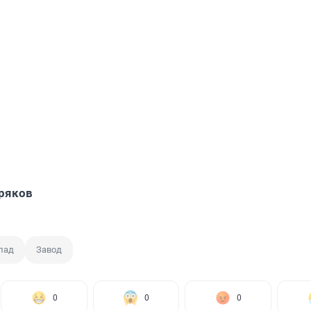
ряков
пад
Завод
0
0
0