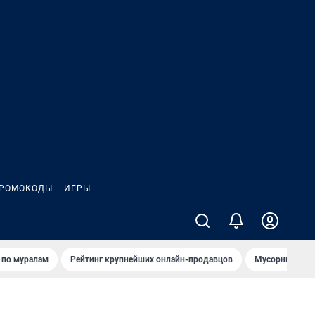
РОМОКОДЫ
ИГРЫ
т по мурaлaм
Рейтинг крупнейших онлайн-продавцов
Мусорный тех