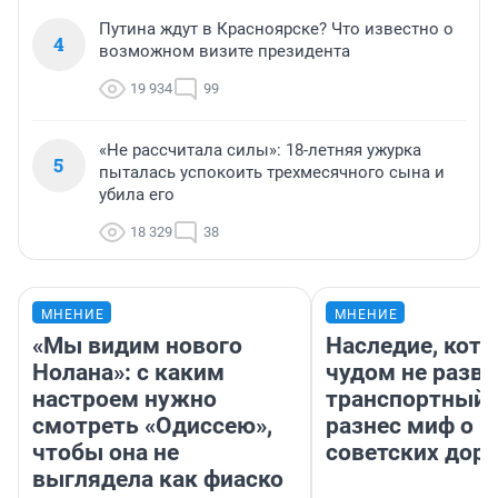
Путина ждут в Красноярске? Что известно о
4
возможном визите президента
19 934
99
«Не рассчитала силы»: 18-летняя ужурка
5
пыталась успокоить трехмесячного сына и
убила его
18 329
38
МНЕНИЕ
МНЕНИЕ
«Мы видим нового
Наследие, кото
Нолана»: с каким
чудом не разва
настроем нужно
транспортный 
смотреть «Одиссею»,
разнес миф о 
чтобы она не
советских доро
выглядела как фиаско