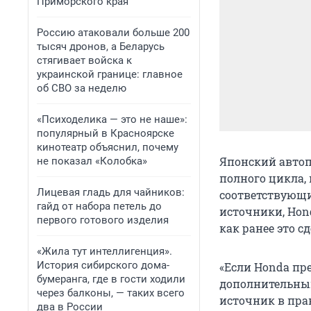
Приморского края
Россию атаковали больше 200
тысяч дронов, а Беларусь
стягивает войска к
украинской границе: главное
об СВО за неделю
«Психоделика — это не наше»:
популярный в Красноярске
кинотеатр объяснил, почему
Японский автоп
не показал «Колобка»
полного цикла,
Лицевая гладь для чайников:
соответствующи
гайд от набора петель до
источники, Hon
первого готового изделия
как ранее это с
«Жила тут интеллигенция».
История сибирского дома-
«Если Honda пре
бумеранга, где в гости ходили
дополнительным
через балконы, — таких всего
источник в пра
два в России