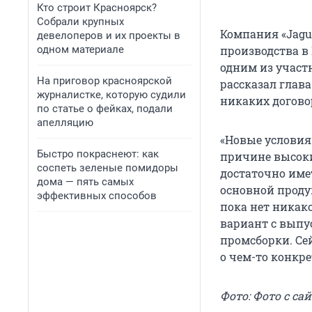
Кто строит Красноярск?
Собрали крупных
Компания «Jagu
девелоперов и их проекты в
одном материале
производства в
одним из участн
На приговор красноярской
рассказал глава
журналистке, которую судили
никаких договор
по статье о фейках, подали
апелляцию
«Новые условия
Быстро покраснеют: как
причине высоки
соспеть зеленые помидоры
достаточно имет
дома — пять самых
основной продук
эффективных способов
пока нет никак
вариант с выпу
промсборки. Се
о чем-то конкр
Фото: Фото с сай