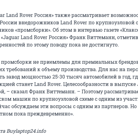
ar Land Rover Россия» также рассматривает возможно
 России внедорожников Land Rover по крупноузловой с
иков «промсборки». Об этом в интервью газете «Клакс
 «Jaguar Land Rover Россия» Франк Виттеманн, отметив
енностей по этому поводу пока не достигнуто.
 промсборки не приемлемы для премиальных брендов
х требований к объему производства. Для нас на пер
ь завод мощностью 25-30 тысяч автомобилей в год, гд
цией станет Land Rover. Целесообразности в выпуске 
ой, – сказал Франк Виттеманн. – Поэтому рассматрива
ском машин по крупноузловой схеме с одним из учас
йчас обсуждаем эти вопросы с одним из партнеров. Но
етном пока преждевременно».
та Buylaptop24.info