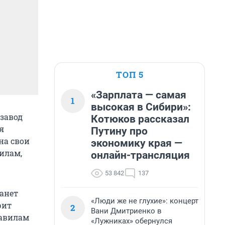
ТОП 5
«Зарплата — самая
1
высокая в Сибири»:
завод
Котюков рассказал
я
Путину про
на свои
экономику края —
илам,
онлайн-трансляция
53 842
137
танет
«Люди же не глухие»: концерт
рит
2
Вани Дмитриенко в
равилам
«Лужниках» обернулся