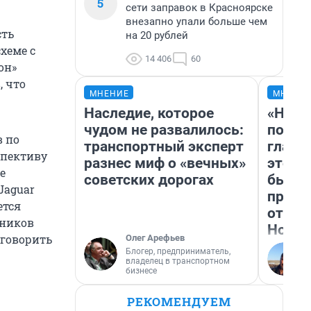
5
сети заправок в Красноярске
внезапно упали больше чем
сть
на 20 рублей
хеме с
14 406
60
он»
, что
МНЕНИЕ
МНЕНИ
Наследие, которое
«Нико
чудом не развалилось:
побед
 по
транспортный эксперт
главн
спективу
разнес миф о «вечных»
этого
е
советских дорогах
бьет 
Jaguar
прока
ется
отзыв
тников
Нолан
 говорить
Олег Арефьев
Блогер, предприниматель,
владелец в транспортном
бизнесе
РЕКОМЕНДУЕМ