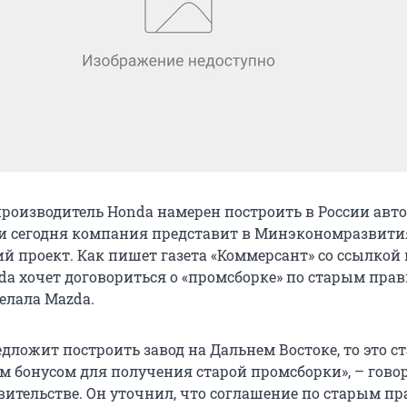
роизводитель Honda намерен построить в России авто
 и сегодня компания представит в Минэкономразвити
й проект. Как пишет газета «Коммерсант» со ссылкой 
da хочет договориться о «промсборке» по старым прав
делала Mazda.
дложит построить завод на Дальнем Востоке, то это с
 бонусом для получения старой промсборки», – гово
вительстве. Он уточнил, что соглашение по старым п