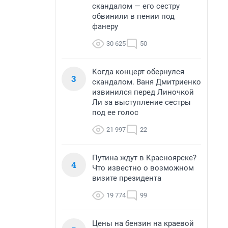
.
скандалом — его сестру
обвинили в пении под
фанеру
30 625
50
Когда концерт обернулся
3
скандалом. Ваня Дмитриенко
извинился перед Линочкой
Ли за выступление сестры
под ее голос
21 997
22
Путина ждут в Красноярске?
4
Что известно о возможном
визите президента
19 774
99
Цены на бензин на краевой