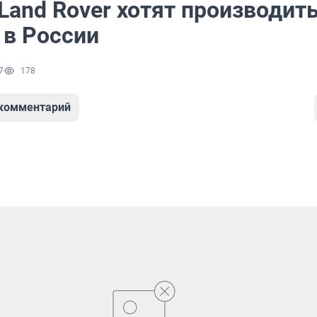
Land Rover хотят производит
в России
7
178
 комментарий