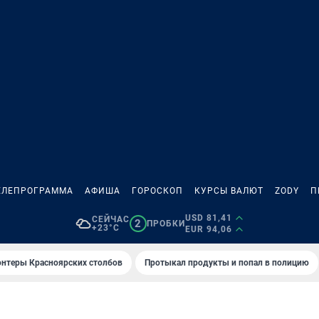
ЕЛЕПРОГРАММА
АФИША
ГОРОСКОП
КУРСЫ ВАЛЮТ
ZODY
П
USD 81,41
СЕЙЧАС
2
ПРОБКИ
+23°C
EUR 94,06
онтеры Красноярских столбов
Протыкал продукты и попал в полицию