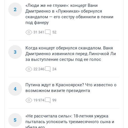
«Люди же не глухие»: концерт Вани
2
Дмитриенко в «Лужниках» обернулся
скандалом — его сестру обвинили в пении
под фанеру
31 341
52
Когда концерт обернулся скандалом. Ваня
3
Дмитриенко извинился перед Линочкой Ли
за выступление сестры под ее голос
22 246
24
Путина ждут в Красноярске? Что известно о
4
возможном визите президента
19 974
99
«Не рассчитала силы»: 18-летняя ужурка
5
пыталась успокоить трехмесячного сына и
убила его