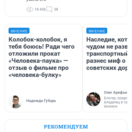
18 436
38
МНЕНИЕ
МНЕНИЕ
Колобок-колобок, я
Наследие, кото
тебя боюсь! Ради чего
чудом не разва
отложили прокат
транспортный 
«Человека-паука» —
разнес миф о 
отзыв о фильме про
советских доро
«человека-булку»
Олег Арефьев
Блогер, предпри
Надежда Губарь
владелец в тра
бизнесе
РЕКОМЕНДУЕМ