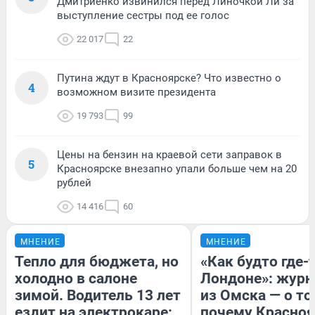
Дмитриенко извинился перед Линочкой Ли за
выступление сестры под ее голос
22 017
22
Путина ждут в Красноярске? Что известно о
4
возможном визите президента
19 793
99
Цены на бензин на краевой сети заправок в
5
Красноярске внезапно упали больше чем на 20
рублей
14 416
60
МНЕНИЕ
МНЕНИЕ
Тепло для бюджета, но
«Как будто где-
холодно в салоне
Лондоне»: журн
зимой. Водитель 13 лет
из Омска — о то
ездит на электрокаре:
почему Красно