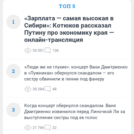
ТОП 5
«Зарплата — самая высокая в
1
Сибири»: Котюков рассказал
Путину про экономику края —
онлайн-трансляция
53 551
136
«Люди же не глухие»: концерт Вани Дмитриенко
2
в «Лужниках» обернулся скандалом — его
сестру обвинили в пении под фанеру
30 284
48
Когда концерт обернулся скандалом. Ваня
3
Дмитриенко извинился перед Линочкой Ли за
выступление сестры под ее голос
21 766
22