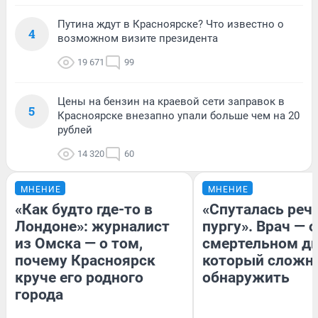
Путина ждут в Красноярске? Что известно о
4
возможном визите президента
19 671
99
Цены на бензин на краевой сети заправок в
5
Красноярске внезапно упали больше чем на 20
рублей
14 320
60
МНЕНИЕ
МНЕНИЕ
«Как будто где-то в
«Спуталась речь
Лондоне»: журналист
пургу». Врач — о
из Омска — о том,
смертельном ди
почему Красноярск
который сложн
круче его родного
обнаружить
города