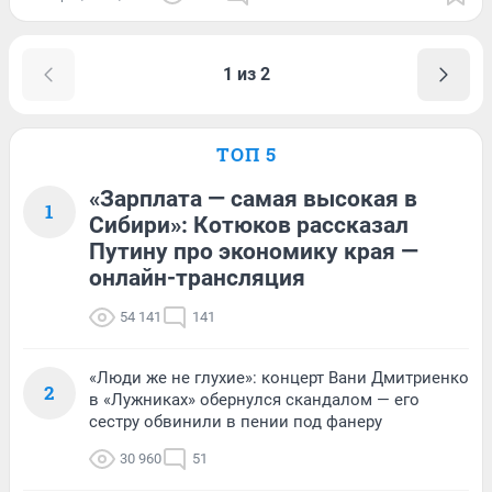
1 из 2
ТОП 5
«Зарплата — самая высокая в
1
Сибири»: Котюков рассказал
Путину про экономику края —
онлайн-трансляция
54 141
141
«Люди же не глухие»: концерт Вани Дмитриенко
2
в «Лужниках» обернулся скандалом — его
сестру обвинили в пении под фанеру
30 960
51