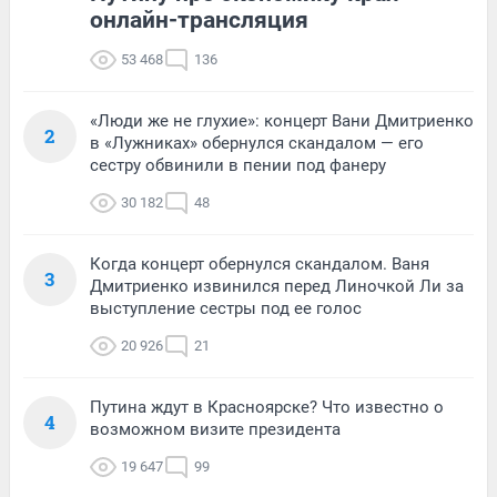
онлайн-трансляция
53 468
136
«Люди же не глухие»: концерт Вани Дмитриенко
2
в «Лужниках» обернулся скандалом — его
сестру обвинили в пении под фанеру
30 182
48
Когда концерт обернулся скандалом. Ваня
3
Дмитриенко извинился перед Линочкой Ли за
выступление сестры под ее голос
20 926
21
Путина ждут в Красноярске? Что известно о
4
возможном визите президента
19 647
99