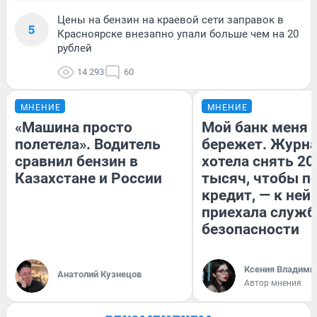
Цены на бензин на краевой сети заправок в
5
Красноярске внезапно упали больше чем на 20
рублей
14 293
60
МНЕНИЕ
МНЕНИЕ
«Машина просто
Мой банк меня
полетела». Водитель
бережет. Журн
сравнил бензин в
хотела снять 20
Казахстане и России
тысяч, чтобы п
кредит, — к ней
приехала служб
безопасности
Ксения Владими
Анатолий Кузнецов
Автор мнения