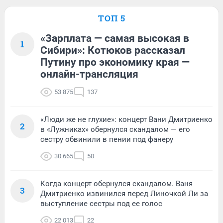
ТОП 5
«Зарплата — самая высокая в
1
Сибири»: Котюков рассказал
Путину про экономику края —
онлайн-трансляция
53 875
137
«Люди же не глухие»: концерт Вани Дмитриенко
2
в «Лужниках» обернулся скандалом — его
сестру обвинили в пении под фанеру
30 665
50
Когда концерт обернулся скандалом. Ваня
3
Дмитриенко извинился перед Линочкой Ли за
выступление сестры под ее голос
22 013
22