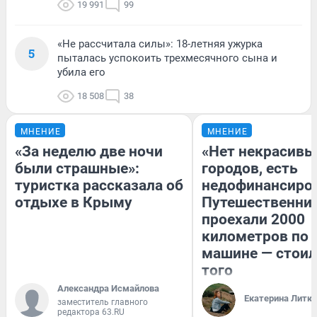
19 991
99
«Не рассчитала силы»: 18-летняя ужурка
5
пыталась успокоить трехмесячного сына и
убила его
18 508
38
МНЕНИЕ
МНЕНИЕ
«За неделю две ночи
«Нет некрасивы
были страшные»:
городов, есть
туристка рассказала об
недофинансиро
отдыхе в Крыму
Путешественни
проехали 2000
километров по 
машине — стоил
того
Александра Исмайлова
Екатерина Литк
заместитель главного
редактора 63.RU