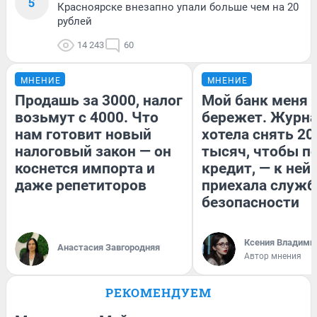
5
Красноярске внезапно упали больше чем на 20
рублей
14 243
60
МНЕНИЕ
МНЕНИЕ
Продашь за 3000, налог
Мой банк меня
возьмут с 4000. Что
бережет. Журн
нам готовит новый
хотела снять 20
налоговый закон — он
тысяч, чтобы п
коснется импорта и
кредит, — к ней
даже репетиторов
приехала служб
безопасности
Ксения Владими
Анастасия Завгородняя
Автор мнения
РЕКОМЕНДУЕМ