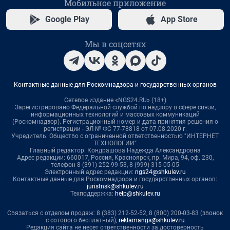
Мобильное приложение
Google Play
App Store
Мы в соцсетях
Контактные данные для Роскомнадзора и государственных органов
Сетевое издание «NGS24.RU» (18+)
Зарегистрировано Федеральной службой по надзору в сфере связи,
информационных технологий и массовых коммуникаций
(Роскомнадзор). Регистрационный номер и дата принятия решения о
регистрации - ЭЛ № ФС 77-78818 от 07.08.2020 г.
Учредитель: Общество с ограниченной ответственностью "ИНТЕРНЕТ
ТЕХНОЛОГИИ"
Главный редактор: Кондрашова Надежда Александровна
Адрес редакции: 660017, Россия, Красноярск, пр. Мира, 94, оф. 230,
телефон 8 (391) 252-99-53, 8 (999) 315-05-05
Электронный адрес редакции:
ngs24@shkulev.ru
Контактные данные для Роскомнадзора и государственных органов:
juristnsk@shkulev.ru
Техподдержка:
help@shkulev.ru
Связаться с отделом продаж: 8 (383) 212-52-52, 8 (800) 200-03-83 (звонок
с сотового бесплатный),
reklamangs@shkulev.ru
Редакция сайта не несет ответственности за достоверность