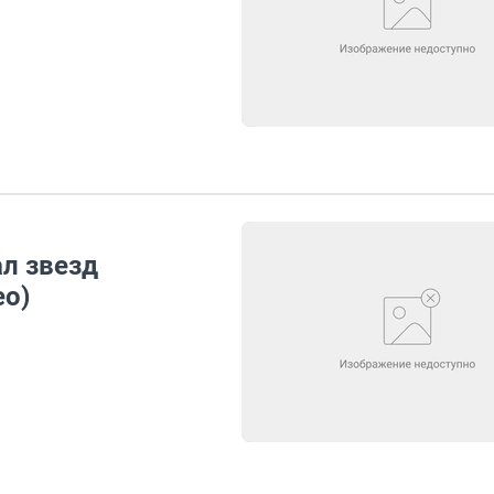
л звезд
ео)