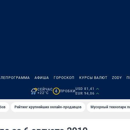
ЕЛЕПРОГРАММА
АФИША
ГОРОСКОП
КУРСЫ ВАЛЮТ
ZODY
П
USD 81,41
СЕЙЧАС
4
ПРОБКИ
+22°C
EUR 94,06
бов
Рейтинг крупнейших онлайн-продавцов
Мусорный технопарк п