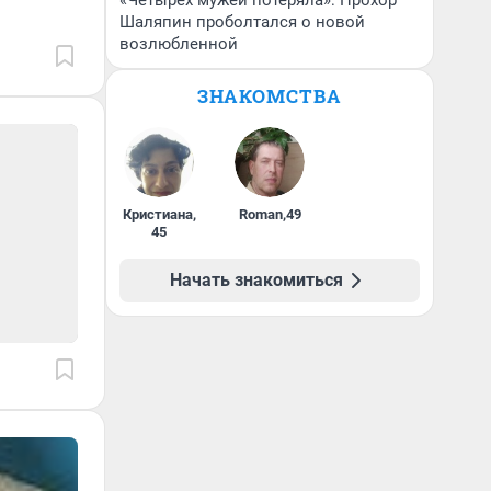
«Четырех мужей потеряла»: Прохор
Шаляпин проболтался о новой
возлюбленной
ЗНАКОМСТВА
Кристиана
,
Roman
,
49
45
Начать знакомиться