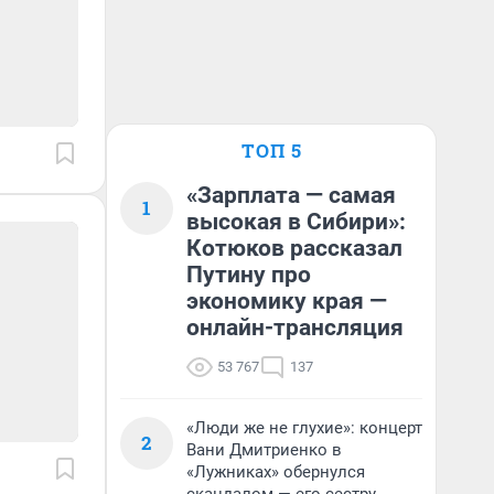
ТОП 5
«Зарплата — самая
1
высокая в Сибири»:
Котюков рассказал
Путину про
экономику края —
онлайн-трансляция
53 767
137
«Люди же не глухие»: концерт
2
Вани Дмитриенко в
«Лужниках» обернулся