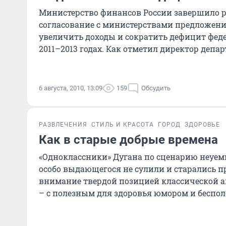
Министерство финансов России завершило р
согласование с министерствами предложени
увеличить доходы и сократить дефицит фед
2011–2013 годах. Как отметил директор депа
таможенно-тарифной п
6 августа, 2010, 13:09
159
Обсудить
РАЗВЛЕЧЕНИЯ
СТИЛЬ И КРАСОТА
ГОРОД
ЗДОРОВЬЕ
Как в старые добрые времена
«Одноклассники» Дугана по сценарию неуем
особо выдающегося не сулили и старались п
внимание твердой позицией классической 
– с полезным для здоровья юмором и беспо
сюжетом...