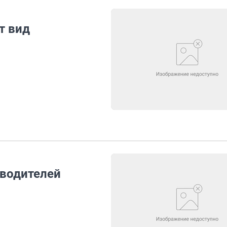
т вид
 водителей