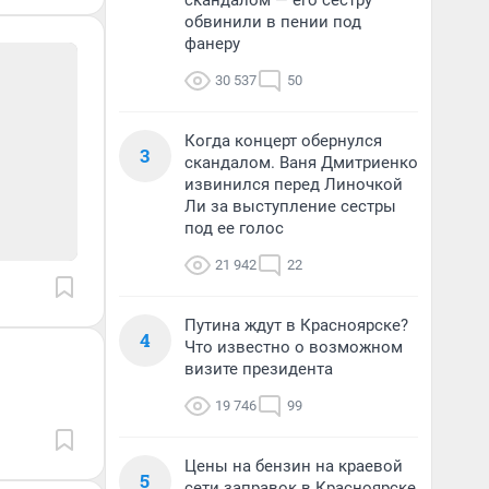
скандалом — его сестру
обвинили в пении под
фанеру
30 537
50
Когда концерт обернулся
3
скандалом. Ваня Дмитриенко
извинился перед Линочкой
Ли за выступление сестры
под ее голос
21 942
22
Путина ждут в Красноярске?
4
Что известно о возможном
визите президента
19 746
99
Цены на бензин на краевой
5
сети заправок в Красноярске