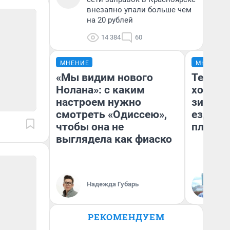
внезапно упали больше чем
на 20 рублей
14 384
60
МНЕНИЕ
МНЕНИЕ
«Мы видим нового
Тепло 
Нолана»: с каким
холодн
настроем нужно
зимой.
смотреть «Одиссею»,
ездит н
чтобы она не
плюсы 
выглядела как фиаско
Надежда Губарь
Д
РЕКОМЕНДУЕМ