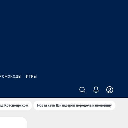
РОМОКОДЫ
ИГРЫ
од Крaсноярском
Новая сеть Шнайдеров поредела наполовину
На Л