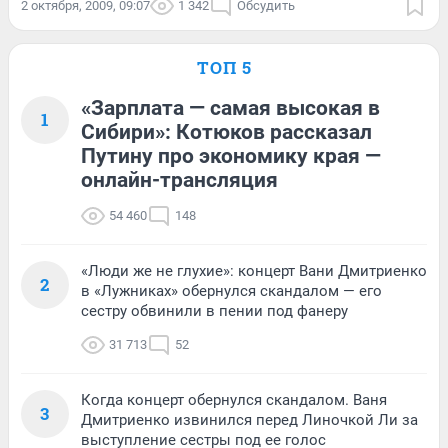
2 октября, 2009, 09:07
1 342
Обсудить
ТОП 5
«Зарплата — самая высокая в
1
Сибири»: Котюков рассказал
Путину про экономику края —
онлайн-трансляция
54 460
148
«Люди же не глухие»: концерт Вани Дмитриенко
2
в «Лужниках» обернулся скандалом — его
сестру обвинили в пении под фанеру
31 713
52
Когда концерт обернулся скандалом. Ваня
3
Дмитриенко извинился перед Линочкой Ли за
выступление сестры под ее голос