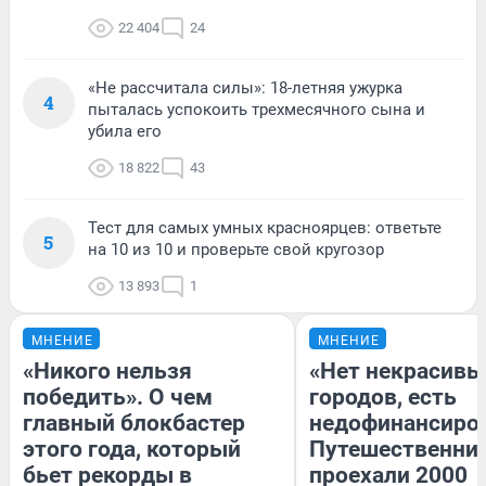
22 404
24
«Не рассчитала силы»: 18-летняя ужурка
4
пыталась успокоить трехмесячного сына и
убила его
18 822
43
Тест для самых умных красноярцев: ответьте
5
на 10 из 10 и проверьте свой кругозор
13 893
1
МНЕНИЕ
МНЕНИЕ
«Никого нельзя
«Нет некрасивы
победить». О чем
городов, есть
главный блокбастер
недофинансиро
этого года, который
Путешественни
бьет рекорды в
проехали 2000