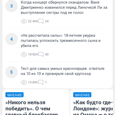
Когда концерт обернулся скандалом. Ваня
3
Дмитриенко извинился перед Линочкой Ли за
выступление сестры под ее голос
22 404
24
«Не рассчитала силы»: 18-летняя ужурка
4
пыталась успокоить трехмесячного сына и
убила его
18 824
43
Тест для самых умных красноярцев: ответьте
5
на 10 из 10 и проверьте свой кругозор
13 893
1
МНЕНИЕ
МНЕНИЕ
«Никого нельзя
«Как будто где-
победить». О чем
Лондоне»: журн
главный блокбастер
из Омска — о то