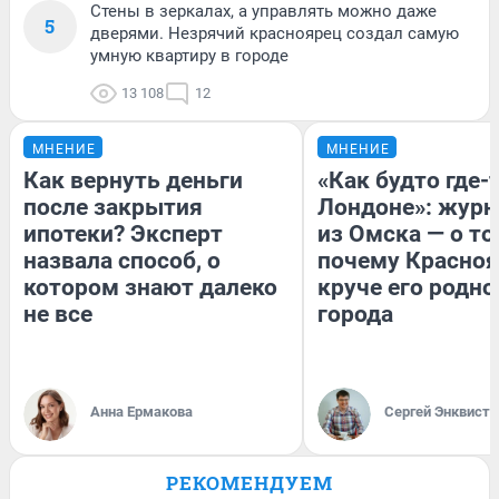
Стены в зеркалах, а управлять можно даже
5
дверями. Незрячий красноярец создал самую
умную квартиру в городе
13 108
12
МНЕНИЕ
МНЕНИЕ
Как вернуть деньги
«Как будто где-
после закрытия
Лондоне»: журн
ипотеки? Эксперт
из Омска — о то
назвала способ, о
почему Красно
котором знают далеко
круче его родно
не все
города
Анна Ермакова
Сергей Энквист
РЕКОМЕНДУЕМ