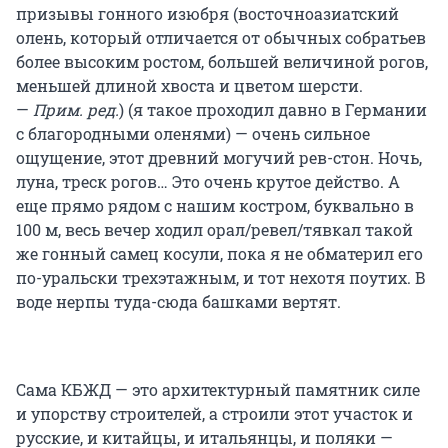
призывы гонного изюбря (восточноазиатский
олень, который отличается от обычных собратьев
более высоким ростом, большей величиной рогов,
меньшей длиной хвоста и цветом шерсти.
—
Прим. ред.
) (я такое проходил давно в Германии
с благородными оленями) — очень сильное
ощущение, этот древний могучий рев-стон. Ночь,
луна, треск рогов… Это очень крутое действо. А
еще прямо рядом с нашим костром, буквально в
100 м, весь вечер ходил орал/ревел/тявкал такой
же гонный самец косули, пока я не обматерил его
по-уральски трехэтажным, и тот нехотя поутих. В
воде нерпы туда-сюда башками вертят.
Сама КБЖД — это архитектурный памятник силе
и упорству строителей, а строили этот участок и
русские, и китайцы, и итальянцы, и поляки —