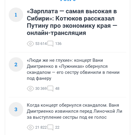
«Зарплата — самая высокая в
1
Сибири»: Котюков рассказал
Путину про экономику края —
онлайн-трансляция
53 614
136
«Люди же не глухие»: концерт Вани
2
Дмитриенко в «Лужниках» обернулся
скандалом — его сестру обвинили в пении
под фанеру
30 369
48
Когда концерт обернулся скандалом. Ваня
3
Дмитриенко извинился перед Линочкой Ли
за выступление сестры под ее голос
21 822
22