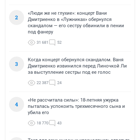
«Люди же не глухие»: концерт Вани
2
Дмитриенко в «Лужниках» обернулся
скандалом — его сестру обвинили в пении
под фанеру
31 681
52
Когда концерт обернулся скандалом. Ваня
3
Дмитриенко извинился перед Линочкой Ли
за выступление сестры под ее голос
22 387
24
«Не рассчитала силы»: 18-летняя ужурка
4
пыталась успокоить трехмесячного сына и
убила его
18 770
43