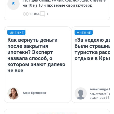
Тест для самых умных красноярцев: ответьте
5
на 10 из 10 и проверьте свой кругозор
13 864
1
МНЕНИЕ
МНЕНИЕ
Как вернуть деньги
«За неделю две
после закрытия
были страшные
ипотеки? Эксперт
туристка расск
назвала способ, о
отдыхе в Крым
котором знают далеко
не все
Александра Ис
Анна Ермакова
заместитель гл
редактора 63.RU