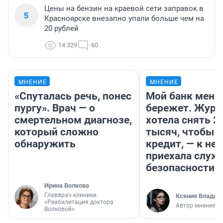
Цены на бензин на краевой сети заправок в
5
Красноярске внезапно упали больше чем на
20 рублей
14 329
60
МНЕНИЕ
МНЕНИЕ
«Спуталась речь, понес
Мой банк меня
пургу». Врач — о
бережет. Журн
смертельном диагнозе,
хотела снять 2
который сложно
тысяч, чтобы п
обнаружить
кредит, — к не
приехала служ
безопасности
Ирина Волкова
Главврач клиники
Ксения Владим
«Реабилитация доктора
Автор мнения
Волковой»