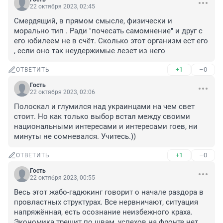
22 октября 2023, 02:45
Смердящий, в прямом смысле, физически и 
морально тип . Ради "почесать самомнение" и друг с 
его юбилеем не в счёт. Сколько этот организм ест его 
, если оно так неудержимые лезет из него
+1
–0
ОТВЕТИТЬ
Гость
22 октября 2023, 02:06
Полоскал и глумился над украинцами на чем свет 
стоит. Но как только выбор встал между своими 
национальными интересами и интересами гоев, ни 
минуты не сомневался. Учитесь.))
+1
–0
ОТВЕТИТЬ
Гость
22 октября 2023, 00:55
Весь этот жабо-гадюкинг говорит о начале раздора в 
провластных структурах. Все нервничают, ситуация 
напряжённая, есть осознание неизбежного краха. 
Экономика трещит по швам, успехов на фронте нет 