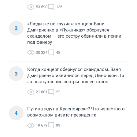
53 598
136
«Люди же не глухие»: концерт Вани
2
Дмитриенко в «Лужниках» обернулся
скандалом — его сестру обвинили в пении
под фанеру
30 324
48
Когда концерт обернулся скандалом. Ваня
3
Дмитриенко извинился перед Линочкой Ли
за выступление сестры под ее голос
21 801
22
Путина ждут в Красноярске? Что известно о
4
возможном визите президента
19 679
99