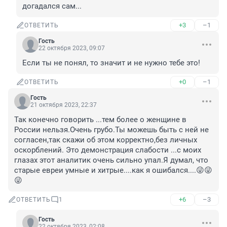
догадался сам...
+3
–1
ОТВЕТИТЬ
Гость
22 октября 2023, 09:07
Если ты не понял, то значит и не нужно тебе это!
+0
–1
ОТВЕТИТЬ
Гость
21 октября 2023, 22:37
Так конечно говорить ...тем более о женщине в 
России нельзя.Очень грубо.Ты можешь быть с ней не 
согласен,так скажи об этом корректно,без личных 
оскорблений. Это демонстрация слабости ...с моих 
глазах этот аналитик очень сильно упал.Я думал, что 
старые евреи умные и хитрые....как я ошибался....😜😜
😜
+6
–3
ОТВЕТИТЬ
1
Гость
22 октября 2023, 02:08