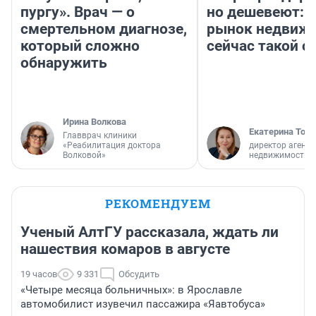
пургу». Врач — о
но дешевеют: 
смертельном диагнозе,
рынок недвиж
который сложно
сейчас такой 
обнаружить
Ирина Волкова
Екатерина Торо
Главврач клиники
«Реабилитация доктора
директор агентс
Волковой»
недвижимости
РЕКОМЕНДУЕМ
Ученый АлтГУ рассказала, ждать ли
нашествия комаров в августе
19 часов
9 331
Обсудить
«Четыре месяца больничных»: в Ярославле
автомобилист изувечил пассажира «Яавтобуса»