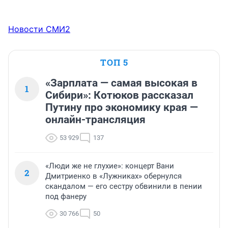
Новости СМИ2
ТОП 5
«Зарплата — самая высокая в
1
Сибири»: Котюков рассказал
Путину про экономику края —
онлайн-трансляция
53 929
137
«Люди же не глухие»: концерт Вани
2
Дмитриенко в «Лужниках» обернулся
скандалом — его сестру обвинили в пении
под фанеру
30 766
50