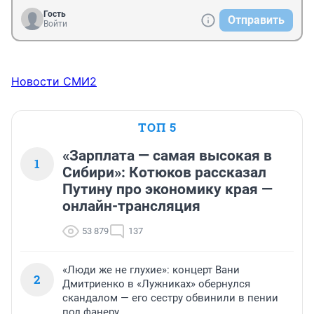
Гость
Отправить
Войти
Новости СМИ2
ТОП 5
«Зарплата — самая высокая в
1
Сибири»: Котюков рассказал
Путину про экономику края —
онлайн-трансляция
53 879
137
«Люди же не глухие»: концерт Вани
2
Дмитриенко в «Лужниках» обернулся
скандалом — его сестру обвинили в пении
под фанеру