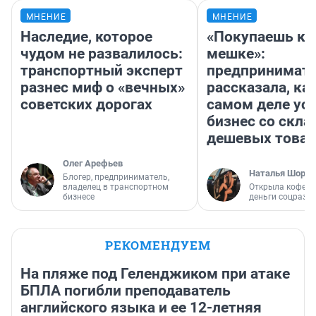
МНЕНИЕ
МНЕНИЕ
Наследие, которое
«Покупаешь ко
чудом не развалилось:
мешке»:
транспортный эксперт
предпринимат
разнес миф о «вечных»
рассказала, как
советских дорогах
самом деле ус
бизнес со скл
дешевых това
Олег Арефьев
Наталья Шорох
Блогер, предприниматель,
владелец в транспортном
Открыла кофейн
бизнесе
деньги соцразв
РЕКОМЕНДУЕМ
На пляже под Геленджиком при атаке
БПЛА погибли преподаватель
английского языка и ее 12-летняя