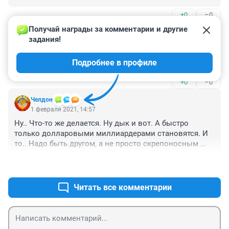
+0
–0
Получай награды за комментарии и другие 
Гость
2 февраля 2021, 08:43
задания!
куда веселее то, что на объяснения призвали 
Подробнее в профиле
"представителя интернета" xD
+0
–0
Челдон
1 февраля 2021, 14:57
Ну.. Что-то же делается. Ну дык и вот. А быстро 
только долларовыми миллиардерами становятся. И 
то.. Надо быть другом, а не просто скрепоносным 
патриотом:)
+2
–0
Читать все комментарии