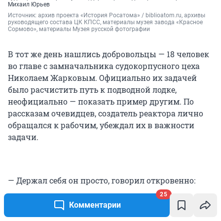
Михаил Юрьев
Источник: 
архив проекта «История Росатома» / biblioatom.ru, архивы 
руководящего состава ЦК КПСС, материалы музея завода «Красное 
Сормово», материалы Музея русской фотографии
В тот же день нашлись добровольцы — 18 человек
во главе с замначальника судокорпусного цеха
Николаем Жарковым. Официально их задачей
было расчистить путь к подводной лодке,
неофициально — показать пример другим. По
рассказам очевидцев, создатель реактора лично
обращался к рабочим, убеждал их в важности
задачи.
— Держал себя он просто, говорил откровенно:
«Ребята, случилась беда. Но вы же судостроители!
25
Надо помочь быстро провести дезактивацию. Мы
Комментарии
должны с вами во что бы то ни стало вовремя