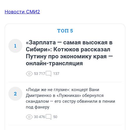
Новости СМИ2
ТОП 5
«Зарплата — самая высокая в
1
Сибири»: Котюков рассказал
Путину про экономику края —
онлайн-трансляция
53 717
137
«Люди же не глухие»: концерт Вани
2
Дмитриенко в «Лужниках» обернулся
скандалом — его сестру обвинили в пении
под фанеру
30 476
50