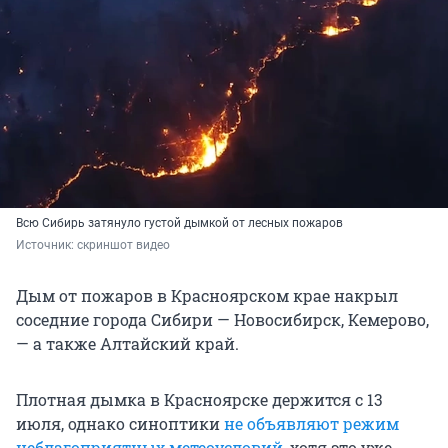
Всю Сибирь затянуло густой дымкой от лесных пожаров
Источник: 
скриншот видео
Дым от пожаров в Красноярском крае накрыл
соседние города Сибири — Новосибирск, Кемерово,
— а также Алтайский край.
Плотная дымка в Красноярске держится с 13
июля, однако синоптики
не объявляют режим
неблагоприятных метеоусловий
, хотя это уже