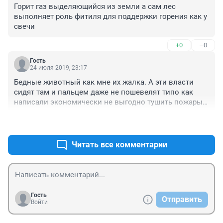
Горит газ выделяющийся из земли а сам лес 
выполняет роль фитиля для поддержки горения как у 
свечи
+0
–0
Гость
24 июля 2019, 23:17
Бедные животный как мне их жалка. А эти власти 
сидят там и пальцем даже не пошевелят типо как 
написали экономически не выгодно тушить пожары! 
Вы серьёзно? А то что лесов уже не осталось у нас 
+4
–0
это их вообще не волнует! Слов нет!
Читать все комментарии
Гость
Отправить
Войти