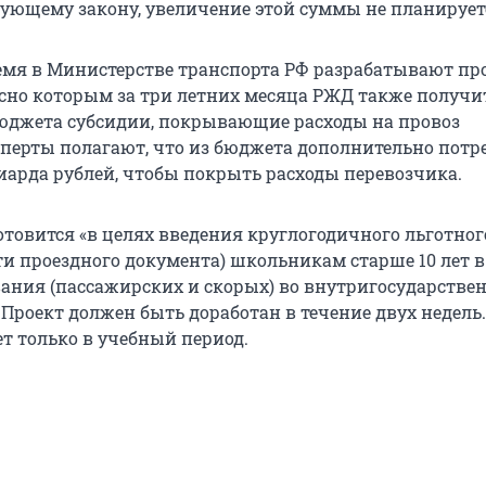
вующему закону, увеличение этой суммы не планирует
емя в Министерстве транспорта РФ разрабатывают пр
асно которым за три летних месяца РЖД также получи
юджета субсидии, покрывающие расходы на провоз
сперты полагают, что из бюджета дополнительно потр
арда рублей, чтобы покрыть расходы перевозчика.
отовится «в целях введения круглогодичного льготног
ти проездного документа) школьникам старше 10 лет в
вания (пассажирских и скорых) во внутригосударстве
Проект должен быть доработан в течение двух недель.
ет только в учебный период.