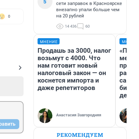
5
сети заправок в Красноярске
внезапно упали больше чем
на 20 рублей
0
14 436
60
МНЕНИЕ
МНЕНИ
Продашь за 3000, налог
«Поку
возьмут с 4000. Что
мешке
нам готовит новый
предп
налоговый закон — он
расска
коснется импорта и
самом
даже репетиторов
бизне
дешев
Анастасия Завгородняя
равить
РЕКОМЕНДУЕМ