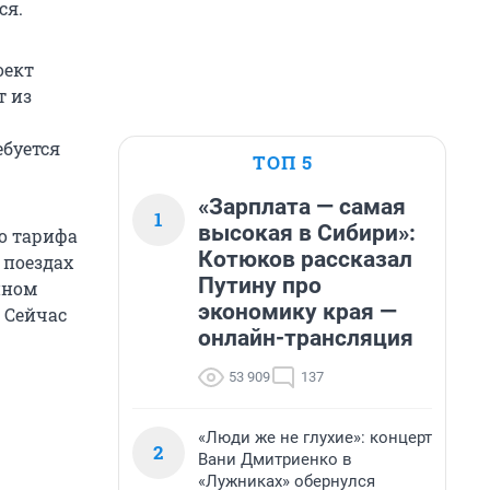
ся.
оект
т из
ебуется
ТОП 5
«Зарплата — самая
1
высокая в Сибири»:
о тарифа
Котюков рассказал
 поездах
Путину про
нном
экономику края —
 Сейчас
онлайн-трансляция
53 909
137
«Люди же не глухие»: концерт
2
Вани Дмитриенко в
«Лужниках» обернулся