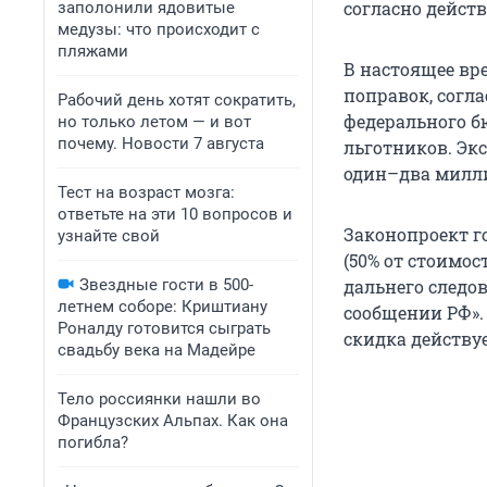
согласно дейст
заполонили ядовитые
медузы: что происходит с
пляжами
В настоящее вр
поправок, согл
Рабочий день хотят сократить,
федерального б
но только летом — и вот
почему. Новости 7 августа
льготников. Эк
один–два милли
Тест на возраст мозга:
ответьте на эти 10 вопросов и
Законопроект г
узнайте свой
(50% от стоимос
Звездные гости в 500-
дальнего следо
летнем соборе: Криштиану
сообщении РФ». 
Роналду готовится сыграть
скидка действу
свадьбу века на Мадейре
Тело россиянки нашли во
Французских Альпах. Как она
погибла?