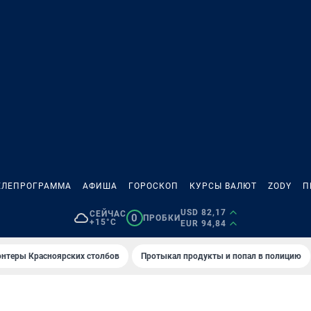
ЕЛЕПРОГРАММА
АФИША
ГОРОСКОП
КУРСЫ ВАЛЮТ
ZODY
П
USD 82,17
СЕЙЧАС
0
ПРОБКИ
+15°C
EUR 94,84
онтеры Красноярских столбов
Протыкал продукты и попал в полицию