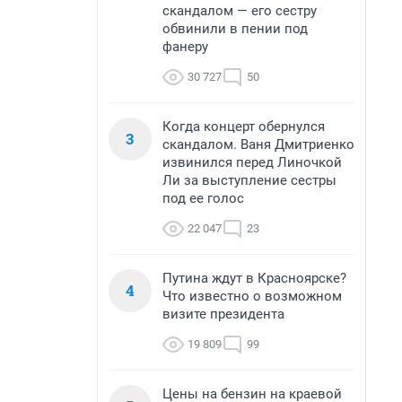
скандалом — его сестру
обвинили в пении под
фанеру
30 727
50
Когда концерт обернулся
3
скандалом. Ваня Дмитриенко
извинился перед Линочкой
Ли за выступление сестры
под ее голос
22 047
23
Путина ждут в Красноярске?
4
Что известно о возможном
визите президента
19 809
99
Цены на бензин на краевой