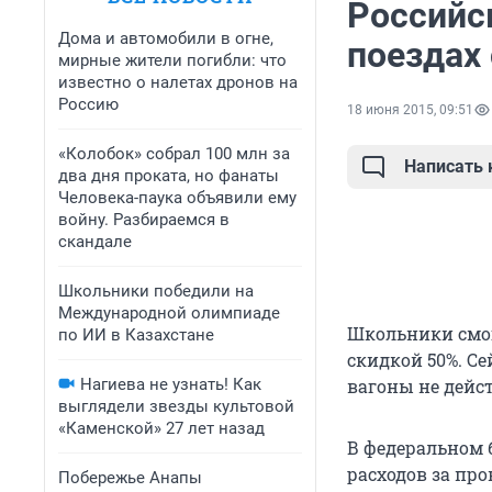
Российс
Дома и автомобили в огне,
поездах 
мирные жители погибли: что
известно о налетах дронов на
Россию
18 июня 2015, 09:51
«Колобок» собрал 100 млн за
Написать
два дня проката, но фанаты
Человека-паука объявили ему
войну. Разбираемся в
скандале
Школьники победили на
Международной олимпиаде
Школьники смог
по ИИ в Казахстане
скидкой 50%. С
Нагиева не узнать! Как
вагоны не дейст
выглядели звезды культовой
«Каменской» 27 лет назад
В федеральном 
расходов за пров
Побережье Анапы