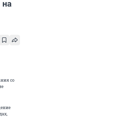
 на
ания со
ие
щение
дах,