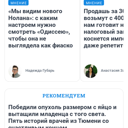
МНЕНИЕ
МНЕНИЕ
«Мы видим нового
Продашь за 300
Нолана»: с каким
возьмут с 4000
настроем нужно
нам готовит н
смотреть «Одиссею»,
налоговый зако
чтобы она не
коснется импор
выглядела как фиаско
даже репетито
Надежда Губарь
Анастасия Зав
РЕКОМЕНДУЕМ
Победили опухоль размером с яйцо и
вытащили младенца с того света.
Пять историй врачей из Тюмени со
счастливым концом