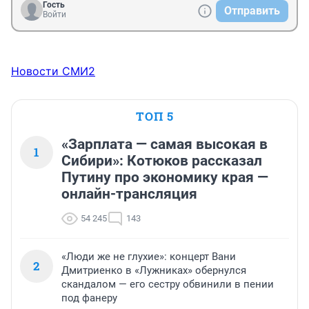
Гость
Отправить
Войти
Новости СМИ2
ТОП 5
«Зарплата — самая высокая в
1
Сибири»: Котюков рассказал
Путину про экономику края —
онлайн-трансляция
54 245
143
«Люди же не глухие»: концерт Вани
2
Дмитриенко в «Лужниках» обернулся
скандалом — его сестру обвинили в пении
под фанеру