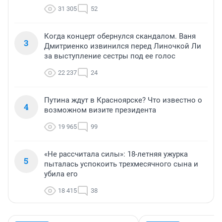
31 305
52
Когда концерт обернулся скандалом. Ваня
3
Дмитриенко извинился перед Линочкой Ли
за выступление сестры под ее голос
22 237
24
Путина ждут в Красноярске? Что известно о
4
возможном визите президента
19 965
99
«Не рассчитала силы»: 18-летняя ужурка
5
пыталась успокоить трехмесячного сына и
убила его
18 415
38