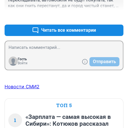
перекладывать, автомобили не будут покупать, так 
как они гнить перестанут, да и город чистый станет, 
автомойки прибыль потеряют, для справки в Японии 
+8
–0
авто моют 1-2 раза в год, в советское время я тоже 
мыл авто перед морозами и до весны он был 
чистый.
Читать все комментарии
Гость
Отправить
Войти
Новости СМИ2
ТОП 5
«Зарплата — самая высокая в
1
Сибири»: Котюков рассказал