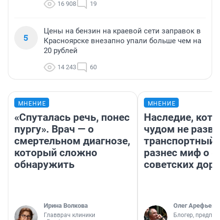
16 908
19
Цены на бензин на краевой сети заправок в
5
Красноярске внезапно упали больше чем на
20 рублей
14 243
60
МНЕНИЕ
МНЕНИЕ
«Спуталась речь, понес
Наследие, кото
пургу». Врач — о
чудом не разва
смертельном диагнозе,
транспортный 
который сложно
разнес миф о 
обнаружить
советских доро
Ирина Волкова
Олег Арефьев
Главврач клиники
Блогер, предпри