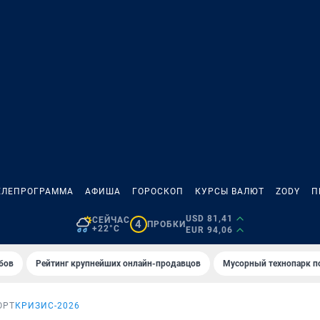
ЕЛЕПРОГРАММА
АФИША
ГОРОСКОП
КУРСЫ ВАЛЮТ
ZODY
П
USD 81,41
СЕЙЧАС
4
ПРОБКИ
+22°C
EUR 94,06
бов
Рейтинг крупнейших онлайн-продавцов
Мусорный технопарк п
ОРТ
КРИЗИС-2026