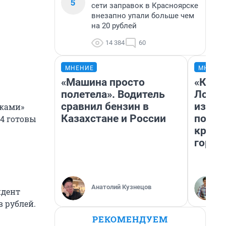
5
сети заправок в Красноярске
внезапно упали больше чем
на 20 рублей
14 384
60
МНЕНИЕ
МНЕНИ
«Машина просто
«Как б
полетела». Водитель
Лондо
сравнил бензин в
из Ом
шками»
Казахстане и России
почем
14 готовы
круче
город
Анатолий Кузнецов
идент
 рублей.
РЕКОМЕНДУЕМ