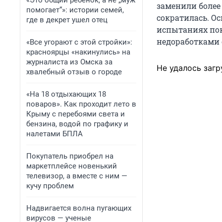
«Это общий ребенок, а не „муж
заменили более
помогает“»: истории семей,
сократилась. О
где в декрет ушел отец
испытаниях пок
недоработками 
«Все угорают с этой стройки»:
красноярцы «накинулись» на
журналиста из Омска за
Не удалось загр
хвалебный отзыв о городе
«На 18 отдыхающих 18
поваров». Как проходит лето в
Крыму с перебоями света и
бензина, водой по графику и
налетами БПЛА
Покупатель приобрел на
маркетплейсе новенький
телевизор, а вместе с ним —
кучу проблем
Надвигается волна пугающих
вирусов — ученые