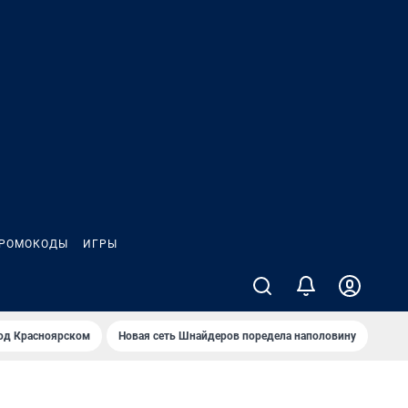
РОМОКОДЫ
ИГРЫ
од Крaсноярском
Новая сеть Шнайдеров поредела наполовину
На Л