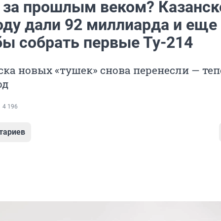
е за прошлым веком? Казанс
оду дали 92 миллиарда и еще
бы собрать первые Ту-214
ка новых «тушек» снова перенесли — теп
од
4 196
тариев