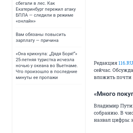
сбегали в лес. Как
Екатеринбург пережил атаку
БПЛА — следили в режиме
«онлайн»
Вам обязаны повысить
зарплату — причина
«Она крикнула: „Дядя Боря!“»
25-летняя туристка исчезла
Редакция
116.R
ночью у океана во Вьетнаме.
сейчас. Обсужда
Что произошло в последние
вложить почти 
минуты ее пропажи
«Много покуп
Владимир Путин
собранию. В чи
назвал цифры: 