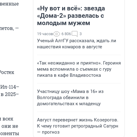
твенные
«Ну вот и всё»: звезда
«Дома-2» развелась с
молодым мужем
етов, —
19 часов
6 806
3
Ученый АлтГУ рассказала, ждать ли
нашествия комаров в августе
«Так неожиданно и приятно». Героиня
мема вспомнила о съемках с гуру
Ростех
пикапа в кафе Владивостока
 Ил-114–
Участницу шоу «Мама в 16» из
в 2025–
Волгограда обвинили в
домогательствах к младенцу
 всех
Август перевернет жизнь Козерогов.
 они не
К чему готовит ретроградный Сатурн
— прогноз
поненты