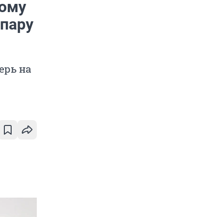
кому
 пару
ерь на