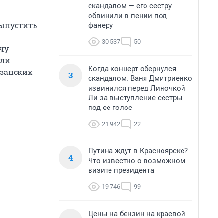
скандалом — его сестру
обвинили в пении под
выпустить
фанеру
30 537
50
ачу
али
Когда концерт обернулся
азанских
3
скандалом. Ваня Дмитриенко
извинился перед Линочкой
Ли за выступление сестры
под ее голос
21 942
22
Путина ждут в Красноярске?
4
Что известно о возможном
визите президента
19 746
99
Цены на бензин на краевой