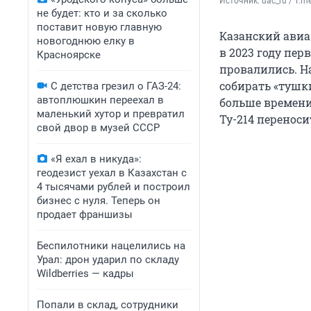
Источник: 
uac_ru / Т.m
не будет: кто и за сколько
поставит новую главную
Казанский авиа
новогоднюю елку в
в 2023 году пер
Красноярске
провалились. На
собирать «тушк
С детства грезил о ГАЗ-24:
автоплюшкин переехал в
больше времени 
маленький хутор и превратил
Ту-214 переноси
свой двор в музей СССР
«Я ехал в никуда»:
геодезист уехал в Казахстан с
4 тысячами рублей и построил
бизнес с нуля. Теперь он
продает франшизы
Беспилотники нацелились на
Урал: дрон ударил по складу
Wildberries — кадры
Попали в склад, сотрудники