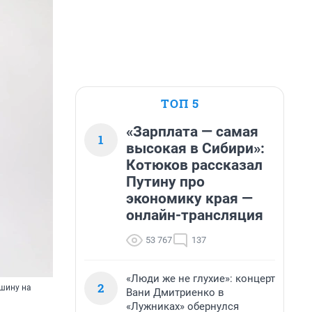
ТОП 5
«Зарплата — самая
1
высокая в Сибири»:
Котюков рассказал
Путину про
экономику края —
онлайн-трансляция
53 767
137
«Люди же не глухие»: концерт
2
ашину на
Вани Дмитриенко в
«Лужниках» обернулся