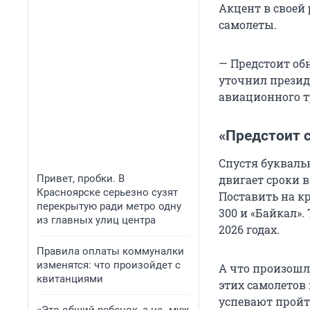
Акцент в своей 
самолеты.
— Предстоит об
уточнил презид
авиационного тр
«Предстоит 
Спустя букваль
Привет, пробки. В
двигает сроки в
Красноярске серьезно сузят
Поставить на кр
перекрытую ради метро одну
300 и «Байкал»
из главных улиц центра
2026 годах.
Правила оплаты коммуналки
изменятся: что произойдет с
А что произошл
квитанциями
этих самолетов 
успевают пройт