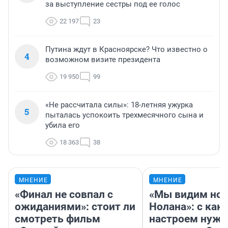
за выступление сестры под ее голос
22 197
23
Путина ждут в Красноярске? Что известно о
4
возможном визите президента
19 950
99
«Не рассчитала силы»: 18-летняя ужурка
5
пыталась успокоить трехмесячного сына и
убила его
18 363
38
МНЕНИЕ
МНЕНИЕ
«Финал не совпал с
«Мы видим нов
ожиданиями»: стоит ли
Нолана»: с как
смотреть фильм
настроем нужн