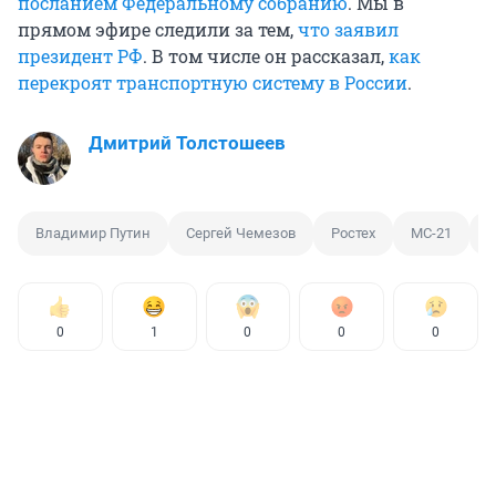
посланием Федеральному собранию
. Мы в
прямом эфире следили за тем,
что заявил
президент РФ
. В том числе он рассказал,
как
перекроят транспортную систему в России
.
Дмитрий Толстошеев
Владимир Путин
Сергей Чемезов
Ростех
MC-21
П
0
1
0
0
0