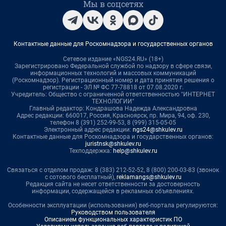
Мы в соцсетях
Контактные данные для Роскомнадзора и государственных органов
Сетевое издание «NGS24.RU» (18+)
Зарегистрировано Федеральной службой по надзору в сфере связи,
информационных технологий и массовых коммуникаций
(Роскомнадзор). Регистрационный номер и дата принятия решения о
регистрации - ЭЛ № ФС 77-78818 от 07.08.2020 г.
Учредитель: Общество с ограниченной ответственностью "ИНТЕРНЕТ
ТЕХНОЛОГИИ"
Главный редактор: Кондрашова Надежда Александровна
Адрес редакции: 660017, Россия, Красноярск, пр. Мира, 94, оф. 230,
телефон 8 (391) 252-99-53, 8 (999) 315-05-05
Электронный адрес редакции:
ngs24@shkulev.ru
Контактные данные для Роскомнадзора и государственных органов:
juristnsk@shkulev.ru
Техподдержка:
help@shkulev.ru
Связаться с отделом продаж: 8 (383) 212-52-52, 8 (800) 200-03-83 (звонок
с сотового бесплатный),
reklamangs@shkulev.ru
Редакция сайта не несет ответственности за достоверность
информации, содержащейся в рекламных объявлениях.
Особенности эксплуатации (использования) веб-портала регулируются:
Руководством пользователя
Описанием функциональных характеристик ПО