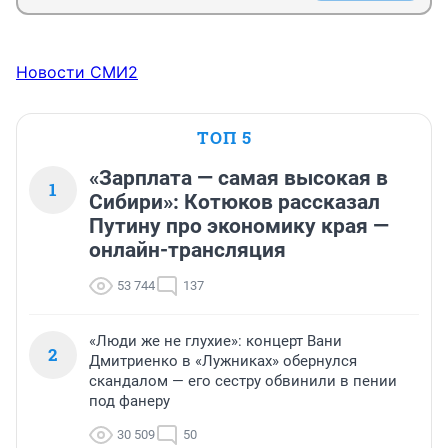
Новости СМИ2
ТОП 5
«Зарплата — самая высокая в
1
Сибири»: Котюков рассказал
Путину про экономику края —
онлайн-трансляция
53 744
137
«Люди же не глухие»: концерт Вани
2
Дмитриенко в «Лужниках» обернулся
скандалом — его сестру обвинили в пении
под фанеру
30 509
50