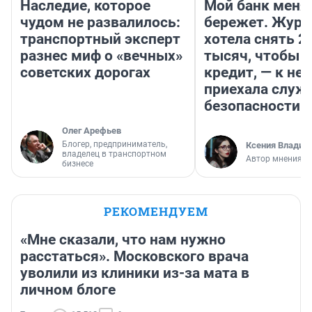
Наследие, которое
Мой банк меня
чудом не развалилось:
бережет. Журн
транспортный эксперт
хотела снять 2
разнес миф о «вечных»
тысяч, чтобы п
советских дорогах
кредит, — к не
приехала служ
безопасности
Олег Арефьев
Блогер, предприниматель,
Ксения Владим
владелец в транспортном
Автор мнения
бизнесе
РЕКОМЕНДУЕМ
«Мне сказали, что нам нужно
расстаться». Московского врача
уволили из клиники из-за мата в
личном блоге