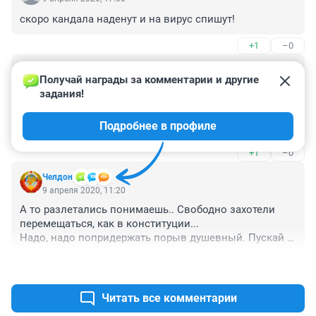
скоро кандала наденут и на вирус спишут!
+1
–0
Гость
9 апреля 2020, 11:39
Получай награды за комментарии и другие 
задания!
Вообще то иуда аэрофлот не летает, а эти самолёты 
просто жмут бетон в Красноярске. Нордстара фото 
Подробнее в профиле
ставить надо.
+1
–0
Челдон
9 апреля 2020, 11:20
А то разлетались понимаешь.. Свободно захотели 
перемещаться, как в конституции... 

Надо, надо попридержать порыв душевный. Пускай 
сидят ровно на местах. И по-жёстче с ними, с 
+1
–2
электоратом этим. А то расслабятся, начнут права 
качать. Оно вам надо? Вот именно..
Читать все комментарии