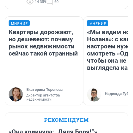
14 359
60
МНЕНИЕ
МНЕНИЕ
Квартиры дорожают,
«Мы видим нов
но дешевеют: почему
Нолана»: с как
рынок недвижимости
настроем нужн
сейчас такой странный
смотреть «Оди
чтобы она не
выглядела как
Екатерина Торопова
Надежда Губар
директор агентства
недвижимости
РЕКОМЕНДУЕМ
«Она крикнула: „Дядя Боря!“»