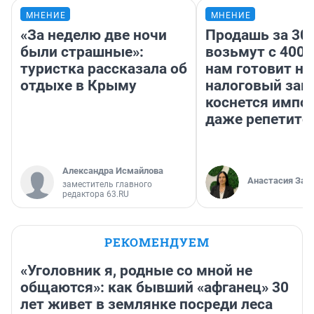
МНЕНИЕ
МНЕНИЕ
«За неделю две ночи
Продашь за 300
были страшные»:
возьмут с 4000
туристка рассказала об
нам готовит н
отдыхе в Крыму
налоговый зако
коснется импор
даже репетито
Александра Исмайлова
Анастасия Зав
заместитель главного
редактора 63.RU
РЕКОМЕНДУЕМ
«Уголовник я, родные со мной не
общаются»: как бывший «афганец» 30
лет живет в землянке посреди леса