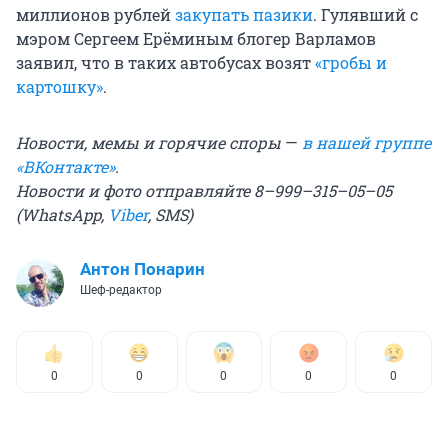
миллионов рублей
закупать пазики
. Гулявший с
мэром Сергеем Ерёминым блогер Варламов
заявил, что в таких автобусах возят
«гробы и
картошку»
.
Новости, мемы и горячие споры
—
в нашей группе
«ВКонтакте»
.
Новости и фото отправляйте 8–999–315–05–05
(WhatsApp,
Viber
, SMS)
Антон Понарин
Шеф-редактор
0
0
0
0
0