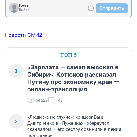
Гость
Отправить
Войти
Новости СМИ2
ТОП 5
«Зарплата — самая высокая в
1
Сибири»: Котюков рассказал
Путину про экономику края —
онлайн-трансляция
54 222
143
«Люди же не глухие»: концерт Вани
2
Дмитриенко в «Лужниках» обернулся
скандалом — его сестру обвинили в пении
под фанеру