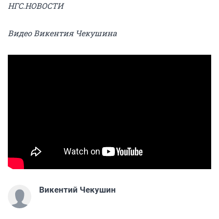
НГС.НОВОСТИ
Видео Викентия Чекушина
Викентий Чекушин