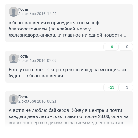
Гость
3 октября 2016, 14:28
с благословения и принудительным нпф 
благосостоянием (по крайней мере у 
железнодорожников...и главное ни одной новости 
про этот беспредел)
+0
–0
Гость
2 октября 2016, 02:09
Есть у нас своё... Скоро крестный ход на мотоциклах 
будет....с благословения...
+23
–3
Гость
2 октября 2016, 00:21
А вот я не люблю байкеров. Живу в центре и почти 
каждый день летом, как правило после 23.00, одни на 
своих чопперах с диким рычанием медленно катятся 
по центральным улицам, другие на "пылесосах" 
+46
–14
стартуют со светофоров наперегонки... Полицию это 