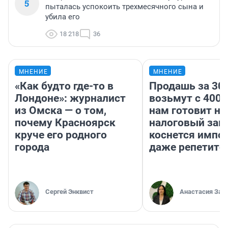
5
пыталась успокоить трехмесячного сына и
убила его
18 218
36
МНЕНИЕ
МНЕНИЕ
«Как будто где-то в
Продашь за 300
Лондоне»: журналист
возьмут с 4000
из Омска — о том,
нам готовит н
почему Красноярск
налоговый зако
круче его родного
коснется импор
города
даже репетито
Сергей Энквист
Анастасия Зав