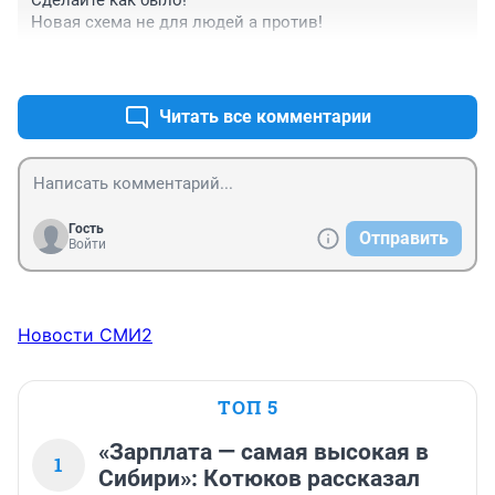
была загруженной и ранее! Причем в данной схеме 
Новая схема не для людей а против!
заезд и выезд на/с улицы не будет создавать 
никаких проблем!
+15
–4
Читать все комментарии
Гость
Отправить
Войти
Новости СМИ2
ТОП 5
«Зарплата — самая высокая в
1
Сибири»: Котюков рассказал