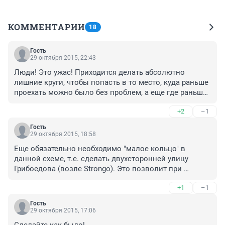
КОММЕНТАРИИ
18
Гость
29 октября 2015, 22:43
Люди! Это ужас! Приходится делать абсолютно 
лишние круги, чтобы попасть в то место, куда раньше 
проехать можно было без проблем, а еще где раньше 
не было пробок, сейчас они есть. Где подписи 
+2
–1
собирают, ну так правда нельзя, на практики данная 
схема работает в обратном направлении, создавая 
Гость
проблемы водителям и не только!!!
29 октября 2015, 18:58
Еще обязательно необходимо "малое кольцо" в 
данной схеме, т.е. сделать двухсторонней улицу 
Грибоедова (возле Strongo). Это позволит при 
движении с Перенсона-Брянская/либо с Кирова, не 
+1
–1
заезжать на ул. Лебедевой через ул. Горького! Зачем 
тратить лишнее время на езду, создавать больше 
Гость
заторов своим транспортом, когда ул. Грибоедова 
29 октября 2015, 17:06
возьмет на себя часть трафика, ведь она никогда не 
Сделайте как было!
